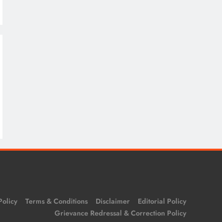
Policy
Terms & Conditions
Disclaimer
Editorial Policy
Grievance Redressal & Correction Policy