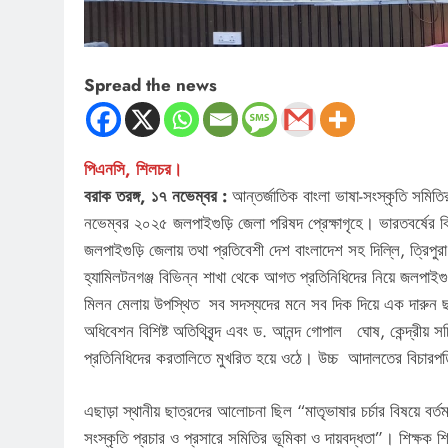
Spread the news
পিএনসি, শিলচর।
বরাক তরঙ্গ, ১৭ নভেম্বর :
আন্তর্জাতিক বাংলা ভাষা-সংস্কৃতি সমিত
নভেম্বর ২০২৫ জলপাইগুড়ি জেলা পরিষদ প্রেক্ষাগৃহে। ভারতবর্ষের 
জলপাইগুড়ি জেলায় তথা প্রতিবেশী দেশ বাংলাদেশ সহ দিল্লি, ত্রিপুরা
হ্যামিলটনগঞ্জ বিভিন্ন শাখা থেকে আগত প্রতিনিধিদের নিয়ে জলপাই
মিলন মেলায় উপস্থিত সব সদস্যদের মনে সব দিক দিয়ে এক দারুন ছাপ 
অধিবেশন বিশিষ্ট অতিথিবৃন্দ এবং ড. আনন্দ গোপাল ঘোষ, কেন্দ্রীয় সচিব
প্রতিনিধিদের করতালিতে মুখরিত হয়ে ওঠে। উচ্চ আদালতের বিচারপতি 
এছাড়া স্থানীয় ছাত্রদের আলোচনা ছিল “মাতৃভাষার চর্চার বিষয়ে বর্
সংস্কৃতি প্রচার ও প্রসারে সমিতির ভূমিকা ও দায়বদ্ধতা”। শিক্ষক শি