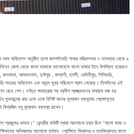
ির নবম অধিবেশন অনুষ্ঠিত হলো জলপাইগুড়ি শাখার পরিচালনায় ৭ নভেম্বর থেকে ৯
বিভিন্ন জেলা থেকে বাংলা ভাষাকে ভালোবেসে বাংলা ভাষার টানে উপস্থিত হয়েছেন
, কলকাতা, আসানসোল, দুর্গাপুর , কল্যাণী, হুগলী, মেদিনীপুর, শিলিগুড়ি,
গুড়ি শহরের অধিবেশন এক আনন্দ মুখর পরিবেশে স্থান পেয়েছে। তিনদিনের এই
রেখে গেল। বর্ণাঢ্য পদযাত্রার পর প্রদীপ প্রজ্জ্বলনের মাধ্যমে শুরু হয়
 সুভাষচন্দ্র রায় একে একে বিশিষ্ট জনের মূল্যবান বক্তৃতায় প্রেক্ষাগৃহের
বিশ্বজিৎ বসু মূল্যবান বক্তব্য রাখেন।
তমান প্রজন্মের ভাবনা।” কেন্দ্রীয় কমিটি দ্বারা আলোচনা চক্র ছিল “বাংলা ভাষা ও
ক্ষিকাদের অভিজ্ঞতার আলোকে বর্তমান প্রেক্ষিতে বিদ্যালয় ও মহাবিদ্যালয়ে বাংলা