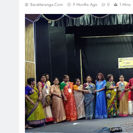
Baraktaranga.com
9 Months Ago
0
1 Mins