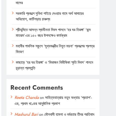
দাসের
সরকারি প্রকল্পে সুবিধা পাইয়ে দেওয়ার নামে অর্থ আদায়ের
অভিযোগ, কাটিগড়ায় চাঞ্চল্য
শ্রীভূমিতে আসন্ন স্বাধীনতা দিবস পালনে ‘হর ঘর তিরঙ্গা’ ‘বন্দে
মাতরম’-এর ১৫০ বছর উপলক্ষেও কার্যক্রম
মহাবীর পাবলিক স্কুলে ‘মুখ্যমন্ত্রীর নিযুত ময়না’ প্রকল্পের প্রপত্র
বিতরণ
কাছাড়ে ‘হর ঘর তিরঙ্গা’ ও ‘বিভাজন বিভীষিকা স্মৃতি দিবস’ পালনে
চূড়ান্ত প্রস্তুতি
Recent Comments
Reeta Chanda
on
সাহিত্যযাত্রায় নতুন অধ্যায় ‘প্রতাপ’-
এর, প্রথম খণ্ডের আনুষ্ঠানিক প্রকাশ
Mashurul Bari
on
মৌলবাদী হামলা ও বর্বরতার তীব্র প্রতিবাদ