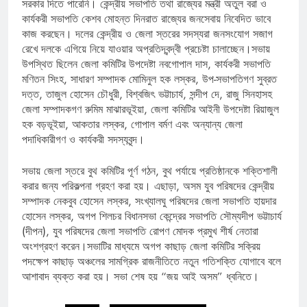
সরকার দিতে পারেনি। কেন্দ্রীয় সভাপতি তথা রাজ্যের মন্ত্রী অতুল বরা ও
কার্যকরী সভাপতি কেশব মোহন্ত দিনরাত রাজ্যের জনসেবায় নিবেদিত ভাবে
কাজ করছেন। দলের কেন্দ্রীয় ও জেলা স্তরের সদস্যরা জনসংযোগ সজাগ
রেখে দলকে এগিয়ে নিয়ে যাওয়ার অপ্রতিদ্বন্দ্বী প্রচেষ্টা চালাচ্ছেন।সভায়
উপস্থিত ছিলেন জেলা কমিটির উপদেষ্টা নবগোপাল দাস, কার্যকরী সভাপতি
মণিতন সিংহ, সাধারণ সম্পাদক মোমিনুল হক লস্কর, উপ-সভাপতিগণ সুব্রত
দত্ত, তাজুল হোসেন চৌধুরী, বিশ্বজিৎ ভট্টাচার্য, সন্দীপ দে, রাজু সিনহাসহ
জেলা সম্পাদকগণ রুমিম মাঝারভূইয়া, জেলা কমিটির আইনী উপদেষ্টা রিয়াজুল
হক বড়ভূইয়া, আকতার লস্কর, গোপাল বর্মণ এবং অন্যান্য জেলা
পদাধিকারীগণ ও কার্যকরী সদস্যবৃন্দ।
সভায় জেলা স্তরে বুথ কমিটির পূর্ণ গঠন, বুথ পর্যায়ে প্রতিষ্ঠানকে শক্তিশালী
করার জন্য পরিকল্পনা গ্রহণ করা হয়। এছাড়া, অসম যুব পরিষদের কেন্দ্রীয়
সম্পাদক নেকবুব হোসেন লস্কর, সংখ্যালঘু পরিষদের জেলা সভাপতি হায়দার
হোসেন লস্কর, অগপ শিলচর বিধানসভা কেন্দ্রের সভাপতি সৌম্যদীপ ভট্টাচার্য
(দীপন), যুব পরিষদের জেলা সভাপতি রোপণ মোদক প্রমুখ শীর্ষ নেতারা
অংশগ্রহণ করেন।সভাটির মাধ্যমে অগপ কাছাড় জেলা কমিটির সক্রিয়
পদক্ষেপ কাছাড় অঞ্চলের সামগ্রিক রাজনীতিতে নতুন গতিশক্তি যোগাবে বলে
আশাবাদ ব্যক্ত করা হয়। সভা শেষ হয় “জয় আই অসম” ধ্বনিতে।