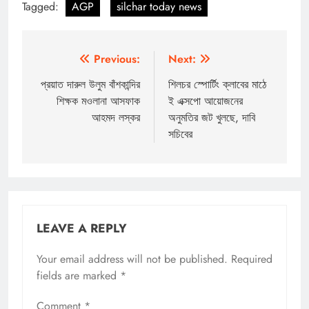
Tagged:
AGP
silchar today news
Post
Previous:
Next:
navigation
প্রয়াত দারুল উলুম বাঁশকান্দির
শিলচর স্পোর্টিং ক্লাবের মাঠে
শিক্ষক মওলানা আসফাক
ই এক্সপো আয়োজনের
আহমদ লস্কর
অনুমতির জট খুলছে, দাবি
সচিবের
LEAVE A REPLY
Your email address will not be published.
Required
fields are marked
*
Comment
*