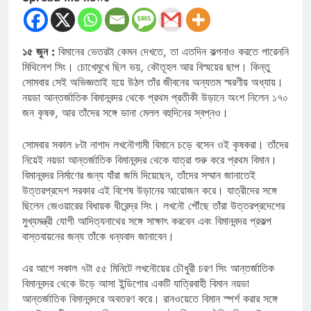
১৫ জুন :
বিমানের ভেতরটা কেমন দেখতে, তা এতদিন কল্পনাও করতে পারেননি
মিথিলেশ সিং। চোখেমুখে ছিল ভয়, কৌতূহল আর বিস্ময়ের ছাপ। কিন্তু
সোমবার সেই অভিজ্ঞতাই হয়ে উঠল তাঁর জীবনের অন্যতম স্মরণীয় অধ্যায়।
নয়ডা আন্তর্জাতিক বিমানবন্দর থেকে প্রথম প্রতীকী উড়ানে অংশ নিলেন ১৭০
জন কৃষক, আর তাঁদের সঙ্গে ডানা মেলল বহুদিনের স্বপ্নও।
সোমবার সকাল ৮টা নাগাদ লখনৌগামী বিমানে চড়ে বসেন ওই কৃষকরা। তাঁদের
নিয়েই নয়ডা আন্তর্জাতিক বিমানবন্দর থেকে যাত্রা শুরু করে প্রথম বিমান।
বিমানবন্দর নির্মাণের জন্য যাঁরা জমি দিয়েছেন, তাঁদের সম্মান জানাতেই
উত্তরপ্রদেশ সরকার এই বিশেষ উড়ানের আয়োজন করে। যাত্রীদের সঙ্গে
ছিলেন জেওয়ারের বিধায়ক ধীরেন্দ্র সিং। লখনৌ পৌঁছে তাঁরা উত্তরপ্রদেশের
মুখ্যমন্ত্রী যোগী আদিত্যনাথের সঙ্গে সাক্ষাৎ করবেন এবং বিমানবন্দর প্রকল্প
বাস্তবায়নের জন্য তাঁকে ধন্যবাদ জানাবেন।
এর আগে সকাল ৭টা ৫৫ মিনিটে লখনৌয়ের চৌধুরী চরণ সিং আন্তর্জাতিক
বিমানবন্দর থেকে উড়ে আসা ইন্ডিগোর একটি যাত্রিবাহী বিমান নয়ডা
আন্তর্জাতিক বিমানবন্দরে অবতরণ করে। রানওয়েতে বিমান স্পর্শ করার সঙ্গে