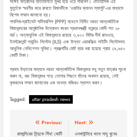
সঙ্গেই যাত্রীদের হাততালিতে মুখর হয়ে ওঠে পরিবেশ। ঐতিহাসিক এই
মুহূর্তকে স্মরণীয় করে রাখতে বিমানটিকে ‘ওয়াটার ক্যানন স্যালুট’-এর মাধ্যমে
বিশেষ সম্মান জানানো হয়।
পাবলিক-প্রাইভেট পার্টনারশিপ (PPP) মডেলে নির্মিত নয়ডা আন্তর্জাতিক
বিমানবন্দরের আনুষ্ঠানিক উদ্বোধন করেন প্রধানমন্ত্রী নরেন্দ্র মোদী গত ২৮
মার্চ। অত্যাধুনিক এই বিমানবন্দরে রয়েছে ৩,৯০০ মিটার দীর্ঘ রানওয়ে,
ইনস্ট্রুমেন্ট ল্যান্ডিং সিস্টেম (ILS) এবং উন্নত এয়ারফিল্ড লাইটিং সিস্টেমসহ
আধুনিক নেভিগেশন সুবিধা। প্রকল্পটির মোট ব্যয় ধরা হয়েছে প্রায় ২৯,৬৫০
কোটি টাকা।
প্রথম উড়ানের মাধ্যমে নয়ডা আন্তর্জাতিক বিমানবন্দর শুধু নতুন যাত্রার সূচনা
করল না, বরং বিমানবন্দর গড়ে তোলার পিছনে যাঁদের অবদান রয়েছে, সেই
কৃষকদের সম্মান জানানোর এক অনন্য নজিরও স্থাপন করল।
Tagged:
uttar pradesh news
Post
Previous:
Next:
navigation
রামমন্দিরের সিন্দুকে সিঁধ! কোটি
এনকাউন্টারে খতম সাধু খুনের