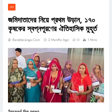
দেশ
জমিদাতাদের নিয়ে প্রথম উড়ান, ১৭০
কৃষকের স্বপ্নপূরণের ঐতিহাসিক মুহূর্ত
Baraktaranga.com
2 Months Ago
0
1 Mins
Spread the news