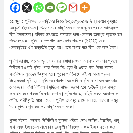
১৫ জুন :
পুলিশের এনকাউন্টারে নিহত উত্তরপ্রদেশের উন্নাওয়ের কুখ্যাত
দুষ্কৃতী ইজ়রায়েল। উন্নাওয়ের সাধু মিলন দাসকে খুনের প্রধান অভিযুক্ত
ছিল ইজ়রায়েল। রবিবার মাঝরাতে বাঙ্গামারু থানা এলাকায় তাজপুর আন্ডারপাসে
উত্তরপ্রদেশ পুলিশের স্পেশাল অপারেশন গ্রুপের (SOG) সঙ্গে
এনকাউন্টারে ওই দুষ্কৃতীর মৃত্যু হয়। তার মাথার দাম ছিল এক লক্ষ টাকা।
পুলিশ জানায়, গত ৯ জুন, মঙ্গলবার বাঙ্গামারু থানা এলাকার রামনগর গ্রামে
নির্মীয়মাণ একটি মন্দির থেকে মিলন সিং রঘুবংশী ওরফে বাবা মিলন দাসের
ক্ষতবিক্ষত মৃতদেহ উদ্ধার হয়। খুনের প্রতিবাদে ওই এলাকায় প্রবল
উত্তেজনা সৃষ্টি হয়। খুনিদের গ্রেপ্তারের দাবিতে ফুঁসতে থাকেন এলাকার
লোকজন। তাঁরা নির্মীয়মাণ মন্দিরের সামনে জড়ো হয়ে হরদৈ-উন্নাও রাস্তা
অবরোধ করে প্রবল বিক্ষোভ দেখান। পুলিশের বড় বাহিনী দ্রুত ঘটনাস্থলে
পৌঁছে পরিস্থিতি সামাল দেয়। পুলিশ তদন্তে নেমে জানায়, ধারালো অস্ত্র
দিয়ে কুপিয়ে খুন করা হয় সাধু মিলন দাসকে।
খুনের ঘটনায় এলাকার সিসিটিভি-র ফুটেজ খতিয়ে দেখে লাল্লি, ইয়ামিন, শানু
সফি এবং ইজ়রায়েল নামে চার দুষ্কৃতীর বিরুদ্ধে এফআইআর দায়ের করে