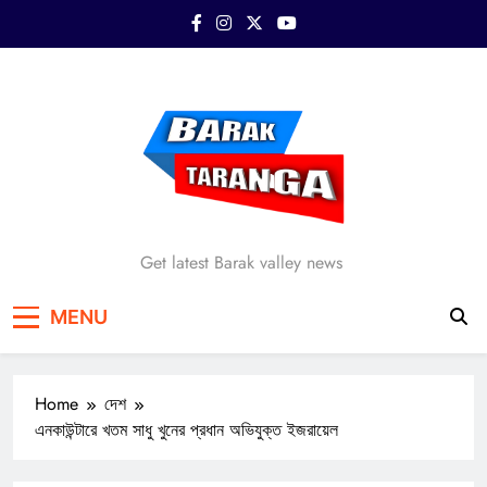
Skip
to
content
Barak Taranga
Get latest Barak valley news
MENU
Home
দেশ
এনকাউন্টারে খতম সাধু খুনের প্রধান অভিযুক্ত ইজরায়েল