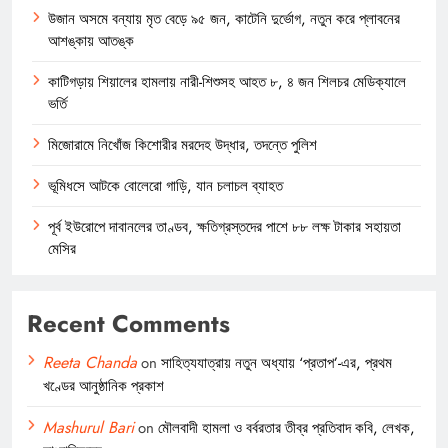
উজান অসমে বন্যায় মৃত বেড়ে ৯৫ জন, কাটেনি দুর্ভোগ, নতুন করে প্লাবনের
আশঙ্কায় আতঙ্ক
কাটিগড়ায় শিয়ালের হামলায় নারী-শিশুসহ আহত ৮, ৪ জন শিলচর মেডিক্যালে
ভর্তি
মিজোরামে নিখোঁজ কিশোরীর মরদেহ উদ্ধার, তদন্তে পুলিশ
ভূমিধসে আটকে বোলেরো গাড়ি, যান চলাচল ব্যাহত
পূর্ব ইউরোপে দাবানলের তাণ্ডব, ক্ষতিগ্রস্তদের পাশে ৮৮ লক্ষ টাকার সহায়তা
মেসির
Recent Comments
Reeta Chanda
on
সাহিত্যযাত্রায় নতুন অধ্যায় ‘প্রতাপ’-এর, প্রথম
খণ্ডের আনুষ্ঠানিক প্রকাশ
Mashurul Bari
on
মৌলবাদী হামলা ও বর্বরতার তীব্র প্রতিবাদ কবি, লেখক,