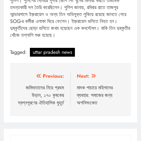
পুলিশ। পুলিশের সিনিয়র সুপার জেপি সিং খুনের কিনারা করতে একাধিক
তদন্তকারী দল তৈরি করেছিলেন। পুলিশ জানায়, রবিবার রাতে তাজপুর
আন্ডারপাসে ইজ়রায়েল ও অন্য তিন অভিযুক্ত লুকিয়ে রয়েছে জানতে পেরে
SOG-র কর্মীরা এলাকা ঘিরে ফেলেন। ইজ়রায়েল গুলিতে নিহত হন।
দুষ্কৃতীদের ছোড়া গুলিতে জখম হয়েছেন এক কনস্টেবল। বাকি তিন দুষ্কৃতীর
খোঁজে তল্লাশি শুরু হয়েছে।
Tagged:
uttar pradesh news
Post
Previous:
Next:
navigation
জমিদাতাদের নিয়ে প্রথম
মাদক পাচারে মহিলাদের
উড়ান, ১৭০ কৃষকের
ব্যবহার: সমাজের জন্য
স্বপ্নপূরণের ঐতিহাসিক মুহূর্ত
অশনিসংকেত