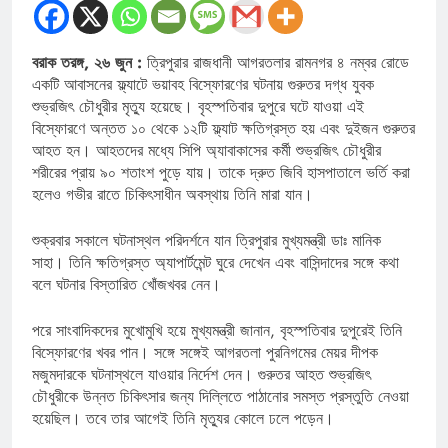
বরাক তরঙ্গ, ২৬ জুন :
ত্রিপুরার রাজধানী আগরতলার রামনগর ৪ নম্বর রোডে
একটি আবাসনের ফ্ল্যাটে ভয়াবহ বিস্ফোরণের ঘটনায় গুরুতর দগ্ধ যুবক
শুভ্রজিৎ চৌধুরীর মৃত্যু হয়েছে। বৃহস্পতিবার দুপুরে ঘটে যাওয়া এই
বিস্ফোরণে অন্তত ১০ থেকে ১২টি ফ্ল্যাট ক্ষতিগ্রস্ত হয় এবং দুইজন গুরুতর
আহত হন। আহতদের মধ্যে সিপি অ্যাবাকাসের কর্মী শুভ্রজিৎ চৌধুরীর
শরীরের প্রায় ৯০ শতাংশ পুড়ে যায়। তাকে দ্রুত জিবি হাসপাতালে ভর্তি করা
হলেও গভীর রাতে চিকিৎসাধীন অবস্থায় তিনি মারা যান।
শুক্রবার সকালে ঘটনাস্থল পরিদর্শনে যান ত্রিপুরার মুখ্যমন্ত্রী ডাঃ মানিক
সাহা। তিনি ক্ষতিগ্রস্ত অ্যাপার্টমেন্ট ঘুরে দেখেন এবং বাসিন্দাদের সঙ্গে কথা
বলে ঘটনার বিস্তারিত খোঁজখবর নেন।
পরে সাংবাদিকদের মুখোমুখি হয়ে মুখ্যমন্ত্রী জানান, বৃহস্পতিবার দুপুরেই তিনি
বিস্ফোরণের খবর পান। সঙ্গে সঙ্গেই আগরতলা পুরনিগমের মেয়র দীপক
মজুমদারকে ঘটনাস্থলে যাওয়ার নির্দেশ দেন। গুরুতর আহত শুভ্রজিৎ
চৌধুরীকে উন্নত চিকিৎসার জন্য দিল্লিতে পাঠানোর সমস্ত প্রস্তুতি নেওয়া
হয়েছিল। তবে তার আগেই তিনি মৃত্যুর কোলে ঢলে পড়েন।