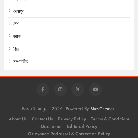
খেলাধুলা
দেশ
বরাক
বিদেশ
সম্পাদকীয়
BarakTaranga - 2026. Powered By
.
BlazeThemes
About Us
Contact Us
Privacy Policy
Terms & Conditions
Disclaimer
Editorial Policy
Grievance Redressal & Correction Policy