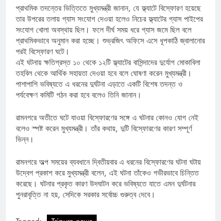
প্রাথমিক তদন্তের ভিত্তিতে মুখ্যমন্ত্রী জানান, যে ফ্ল্যাটে বিস্ফোরণ হয়েছে
তার উপরের তলায় গ্যাস সংযোগ দেওয়া হলেও নিচের ফ্ল্যাটের গ্যাস পাইপের
সংযোগ খোলা অবস্থায় ছিল। ফলে দীর্ঘ সময় ধরে গ্যাস জমে ছিল বলে
প্রাথমিকভাবে অনুমান করা হচ্ছে। শুভ্রজিৎ অফিসে এসে ধূপকাঠি জ্বালানোর
পরই বিস্ফোরণ ঘটে।
এই ঘটনায় ক্ষতিগ্রস্ত ১০ থেকে ১২টি ফ্ল্যাটের বাসিন্দাদের দুর্যোগ মোকাবিলা
তহবিল থেকে আর্থিক সহায়তা দেওয়া হবে বলে ঘোষণা করেন মুখ্যমন্ত্রী।
পাশাপাশি ভবিষ্যতে এ ধরনের দুর্ঘটনা এড়াতে একটি বিশেষ তদন্ত ও
পর্যবেক্ষণ কমিটি গঠন করা হবে বলেও তিনি জানান।
রামনগরে অতীতে ঘটে যাওয়া বিস্ফোরণের সঙ্গে এ ঘটনার কোনও যোগ নেই
বলেও স্পষ্ট করেন মুখ্যমন্ত্রী। তাঁর কথায়, দুটি বিস্ফোরণের কারণ সম্পূর্ণ
ভিন্ন।
রামনগরে অল্প সময়ের ব্যবধানে দ্বিতীয়বার এ ধরনের বিস্ফোরণের ঘটনা ঘটায়
উদ্বেগ প্রকাশ করে মুখ্যমন্ত্রী বলেন, এই ঘটনা তাঁকেও গভীরভাবে চিন্তিত
করেছে। ঘটনার প্রকৃত কারণ উদঘাটন করে ভবিষ্যতে যাতে এমন দুর্ঘটনার
পুনরাবৃত্তি না হয়, সেদিকে সরকার সর্বোচ্চ গুরুত্ব দেবে।