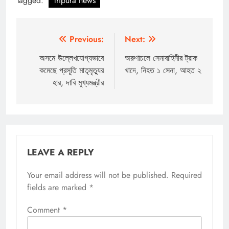
Tagged:
Tripura news
Post
Previous:
Next:
navigation
অসমে উল্লেখযোগ্যভাবে
অরুণাচলে সেনাবাহিনীর ট্রাক
কমেছে প্রসূতি মাতৃমৃত্যুর
খাদে, নিহত ১ সেনা, আহত ২
হার, দাবি মুখ্যমন্ত্রীর
LEAVE A REPLY
Your email address will not be published.
Required
fields are marked
*
Comment
*