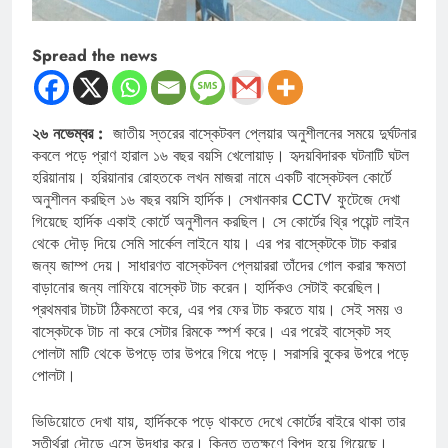
Spread the news
২৬ নভেম্বর :
জাতীয় স্তরের বাস্কেটবল প্লেয়ার অনুশীলনের সময়ে দুর্ঘটনার
কবলে পড়ে প্রাণ হারাল ১৬ বছর বয়সি খেলোয়াড়। হৃদয়বিদারক ঘটনাটি ঘটল
হরিয়ানায়। হরিয়ানার রোহতকে লখন মাজরা নামে একটি বাস্কেটবল কোর্টে
অনুশীলন করছিল ১৬ বছর বয়সি হার্দিক। সেখানকার CCTV ফুটেজে দেখা
গিয়েছে হার্দিক একাই কোর্টে অনুশীলন করছিল। সে কোর্টের থ্রি পয়েন্ট লাইন
থেকে দৌড় দিয়ে সেমি সার্কেল লাইনে যায়। এর পর বাস্কেটকে টাচ করার
জন্য জাম্প দেয়। সাধারণত বাস্কেটবল প্লেয়াররা তাঁদের গোল করার ক্ষমতা
বাড়ানোর জন্য লাফিয়ে বাস্কেট টাচ করেন। হার্দিকও সেটাই করেছিল।
প্রথমবার টাচটা ঠিকমতো করে, এর পর ফের টাচ করতে যায়। সেই সময় ও
বাস্কেটকে টাচ না করে সেটার রিমকে স্পর্শ করে। এর পরেই বাস্কেট সহ
পোলটা মাটি থেকে উপড়ে তার উপরে গিয়ে পড়ে। সরাসরি বুকের উপরে পড়ে
পোলটা।
ভিডিয়োতে দেখা যায়, হার্দিককে পড়ে থাকতে দেখে কোর্টের বাইরে থাকা তার
সতীর্থরা দৌড়ে এসে উদ্ধার করে। কিন্তু ততক্ষণে বিপদ হয়ে গিয়েছে।