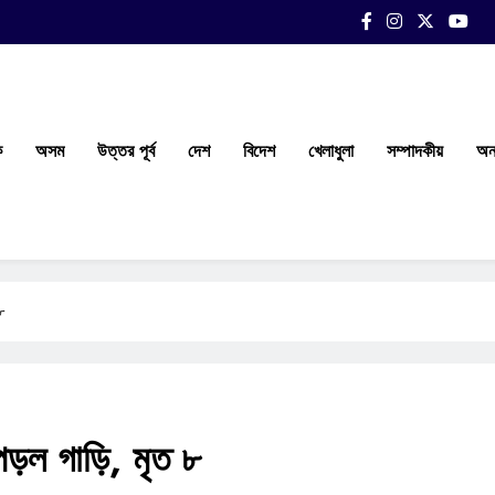
ক
অসম
উত্তর পূর্ব
দেশ
বিদেশ
খেলাধুলা
সম্পাদকীয়
অন্
৮
পড়ল গাড়ি, মৃত ৮