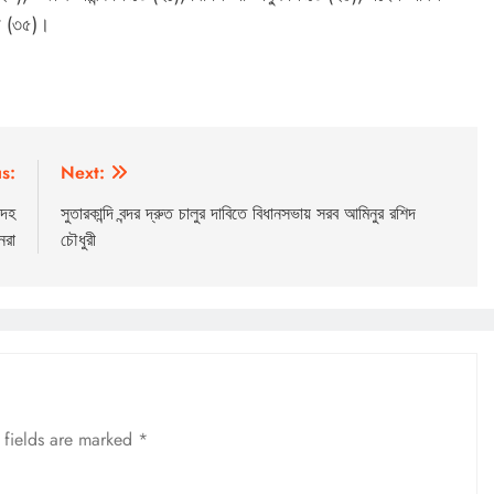
র (৩৫)।
s:
Next:
দেহ
সুতারকান্দি বন্দর দ্রুত চালুর দাবিতে বিধানসভায় সরব আমিনুর রশিদ
নরা
চৌধুরী
 fields are marked
*