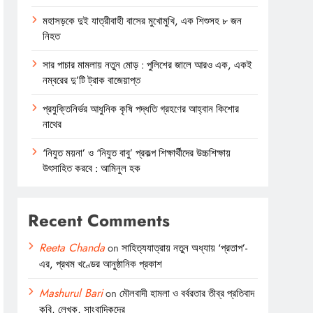
মহাসড়কে দুই যাত্রীবাহী বাসের মুখোমুখি, এক শিশুসহ ৮ জন
নিহত
সার পাচার মামলায় নতুন মোড় : পুলিশের জালে আরও এক, একই
নম্বরের দু’টি ট্রাক বাজেয়াপ্ত
প্রযুক্তিনির্ভর আধুনিক কৃষি পদ্ধতি গ্রহণের আহ্বান কিশোর
নাথের
‘নিযুত ময়না’ ও ‘নিযুত বাবু’ প্রকল্প শিক্ষার্থীদের উচ্চশিক্ষায়
উৎসাহিত করবে : আমিনুল হক
Recent Comments
Reeta Chanda
on
সাহিত্যযাত্রায় নতুন অধ্যায় ‘প্রতাপ’-
এর, প্রথম খণ্ডের আনুষ্ঠানিক প্রকাশ
Mashurul Bari
on
মৌলবাদী হামলা ও বর্বরতার তীব্র প্রতিবাদ
কবি, লেখক, সাংবাদিকদের