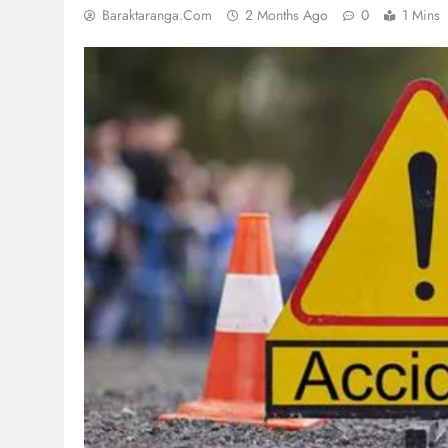
Baraktaranga.com
2 Months Ago
0
1 Mins