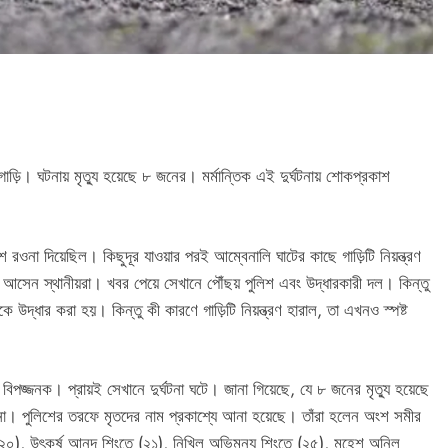
 গাড়ি। ঘটনায় মৃত্যু হয়েছে ৮ জনের। মর্মান্তিক এই দুর্ঘটনায় শোকপ্রকাশ
শে রওনা দিয়েছিল। কিছুদূর যাওয়ার পরই আম্বেনালি ঘাটের কাছে গাড়িটি নিয়ন্ত্রণ
টে আসেন স্থানীয়রা। খবর পেয়ে সেখানে পৌঁছয় পুলিশ এবং উদ্ধারকারী দল। কিন্তু
দ্ধার করা হয়। কিন্তু কী কারণে গাড়িটি নিয়ন্ত্রণ হারাল, তা এখনও স্পষ্ট
 বিপজ্জনক। প্রায়ই সেখানে দুর্ঘটনা ঘটে। জানা গিয়েছে, যে ৮ জনের মৃত্যু হয়েছে
 না। পুলিশের তরফে মৃতদের নাম প্রকাশ্যে আনা হয়েছে। তাঁরা হলেন অংশ সমীর
ডে (২০), উৎকর্ষ আনন্দ শিংতে (২১), নিখিল অভিমন্যু শিংতে (২৫), মহেশ অনিল