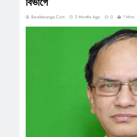
বিভাগে
Baraktaranga.com
2 Months Ago
0
1 Mins