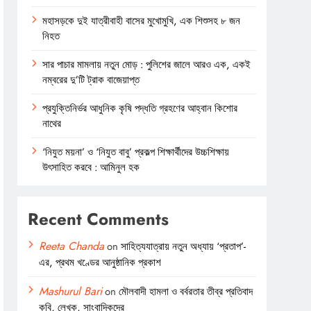
মহাসড়কে দুই যাত্রীবাহী বাসের মুখোমুখি, এক শিশুসহ ৮ জন
নিহত
সার পাচার মামলায় নতুন মোড় : পুলিশের জালে আরও এক, একই
নম্বরের দু’টি ট্রাক বাজেয়াপ্ত
প্রযুক্তিনির্ভর আধুনিক কৃষি পদ্ধতি গ্রহণের আহ্বান কিশোর
নাথের
‘নিযুত ময়না’ ও ‘নিযুত বাবু’ প্রকল্প শিক্ষার্থীদের উচ্চশিক্ষায়
উৎসাহিত করবে : আমিনুল হক
Recent Comments
Reeta Chanda
on
সাহিত্যযাত্রায় নতুন অধ্যায় ‘প্রতাপ’-
এর, প্রথম খণ্ডের আনুষ্ঠানিক প্রকাশ
Mashurul Bari
on
মৌলবাদী হামলা ও বর্বরতার তীব্র প্রতিবাদ
কবি, লেখক, সাংবাদিকদের