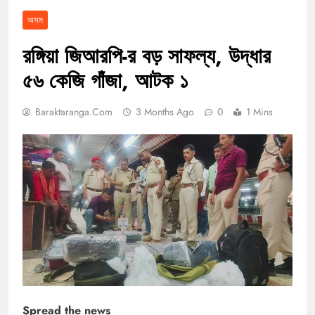
অসম
রঙ্গিয়া জিআরপি-র বড় সাফল্য, উদ্ধার
৫৬ কেজি গাঁজা, আটক ১
Baraktaranga.com
3 Months Ago
0
1 Mins
Spread the news