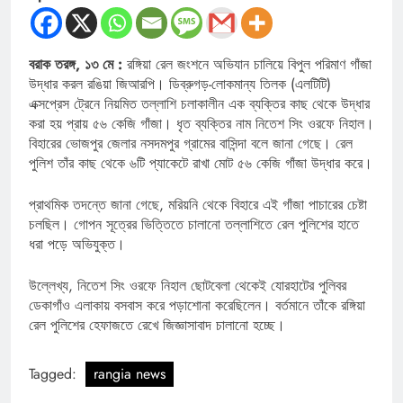
বরাক তরঙ্গ, ১৩ মে :
রঙ্গিয়া রেল জংশনে অভিযান চালিয়ে বিপুল পরিমাণ গাঁজা
উদ্ধার করল রঙিয়া জিআরপি। ডিব্রুগড়-লোকমান্য তিলক (এলটিটি)
এক্সপ্রেস ট্রেনে নিয়মিত তল্লাশি চলাকালীন এক ব্যক্তির কাছ থেকে উদ্ধার
করা হয় প্রায় ৫৬ কেজি গাঁজা। ধৃত ব্যক্তির নাম নিতেশ সিং ওরফে নিহাল।
বিহারের ভোজপুর জেলার নসদমপুর গ্রামের বাসিন্দা বলে জানা গেছে। রেল
পুলিশ তাঁর কাছ থেকে ৬টি প্যাকেটে রাখা মোট ৫৬ কেজি গাঁজা উদ্ধার করে।
প্রাথমিক তদন্তে জানা গেছে, মরিয়নি থেকে বিহারে এই গাঁজা পাচারের চেষ্টা
চলছিল। গোপন সূত্রের ভিত্তিতে চালানো তল্লাশিতে রেল পুলিশের হাতে
ধরা পড়ে অভিযুক্ত।
উল্লেখ্য, নিতেশ সিং ওরফে নিহাল ছোটবেলা থেকেই যোরহাটের পুলিবর
ডেকাগাঁও এলাকায় বসবাস করে পড়াশোনা করেছিলেন। বর্তমানে তাঁকে রঙ্গিয়া
রেল পুলিশের হেফাজতে রেখে জিজ্ঞাসাবাদ চালানো হচ্ছে।
Tagged:
rangia news