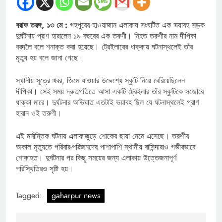
বরাক তরঙ্গ, ১৩ মে :
গহপুরের হাওয়াজান এলাকায় সংঘটিত এক ভয়াবহ সড়ক
দুর্ঘটনায় প্রাণ হারালেন ১৯ বছরের এক তরুণী। নিহত তরুণীর নাম দীপিকা
বরদলৈ বলে শনাক্ত করা হয়েছে। ট্রেইলারের ধাক্কায় ঘটনাস্থলেই তাঁর
মৃত্যু হয় বলে জানা গেছে।
স্থানীয় সূত্রে খবর, জিমে যাওয়ার উদ্দেশ্যে স্কুটি নিয়ে বেরিয়েছিলেন
দীপিকা। সেই সময় দ্রুতগতিতে আসা একটি ট্রেইলার তাঁর স্কুটিকে সজোরে
ধাক্কা মারে। দুর্ঘটনার অভিঘাত এতটাই ভয়াবহ ছিল যে ঘটনাস্থলেই প্রাণ
হারান ওই তরুণী।
এই মর্মান্তিক ঘটনায় এলাকাজুড়ে শোকের ছায়া নেমে এসেছে। তরুণীর
অকাল মৃত্যুতে পরিবার-পরিজনদের পাশাপাশি স্থানীয় বাসিন্দারাও গভীরভাবে
শোকাহত। দুর্ঘটনার পর কিছু সময়ের জন্য এলাকায় উত্তেজনাপূর্ণ
পরিস্থিতিরও সৃষ্টি হয়।
Tagged:
gaharpur news