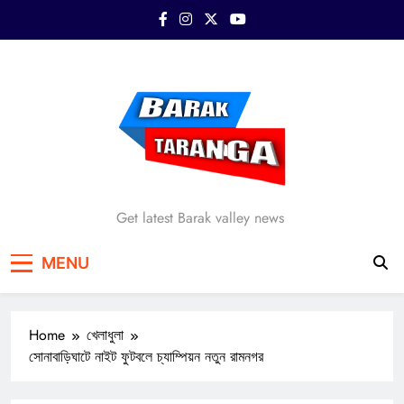
Skip
to
content
Barak Taranga
Get latest Barak valley news
MENU
Home
খেলাধুলা
সোনাবাড়িঘাটে নাইট ফুটবলে চ্যাম্পিয়ন নতুন রামনগর