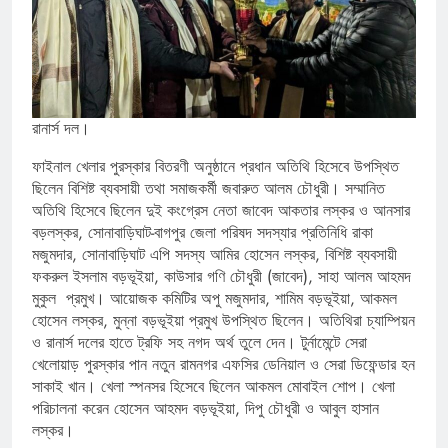
রানার্স দল।
ফাইনাল খেলার পুরস্কার বিতরণী অনুষ্ঠানে প্রধান অতিথি হিসেবে উপস্থিত
ছিলেন বিশিষ্ট ব্যবসায়ী তথা সমাজকর্মী জবারুত আলম চৌধুরী। সম্মানিত
অতিথি হিসেবে ছিলেন দুই কংগ্রেস নেতা জাবেদ আকতার লস্কর ও আনসার
বড়লস্কর, সোনাবাড়িঘাট-বাগপুর জেলা পরিষদ সদস্যার প্রতিনিধি রাকা
মজুমদার, সোনাবাড়িঘাট এপি সদস্য আমির হোসেন লস্কর, বিশিষ্ট ব্যবসায়ী
ফকরুল ইসলাম বড়ভূইয়া, কাউসার গণি চৌধুরী (জাবেদ), সাহা আলম আহমদ
মুকুল প্রমুখ। আয়োজক কমিটির অপু মজুমদার, শামিম বড়ভূইয়া, আকমল
হোসেন লস্কর, মুন্না বড়ভূইয়া প্রমুখ উপস্থিত ছিলেন। অতিথিরা চ্যাম্পিয়ন
ও রানার্স দলের হাতে ট্রফি সহ নগদ অর্থ তুলে দেন। টুর্নামেন্টে সেরা
খেলোয়াড় পুরস্কার পান নতুন রামনগর এফসির ডেনিয়াল ও সেরা ডিফেন্ডার হন
সাকাই খান। খেলা স্পনসর হিসেবে ছিলেন আকমল মোবাইল শোপ। খেলা
পরিচালনা করেন হোসেন আহমদ বড়ভূইয়া, দিপু চৌধুরী ও আবুল হাসান
লস্কর।