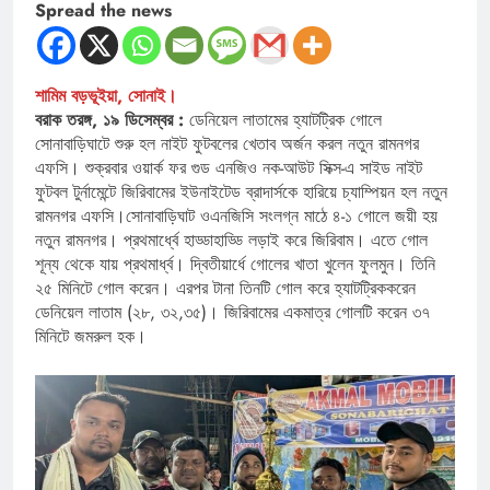
Spread the news
শামিম বড়ভূইয়া, সোনাই।
বরাক তরঙ্গ, ১৯ ডিসেম্বর :
ডেনিয়েল লাতামের হ্যাটট্রিক গোলে
সোনাবাড়িঘাটে শুরু হল নাইট ফুটবলের খেতাব অর্জন করল নতুন রামনগর
এফসি। শুক্রবার ওয়ার্ক ফর গুড এনজিও নক-আউট সিক্স-এ সাইড নাইট
ফুটবল টুর্নামেন্টে জিরিবামের ইউনাইটেড ব্রাদার্সকে হারিয়ে চ্যাম্পিয়ন হল নতুন
রামনগর এফসি।সোনাবাড়িঘাট ওএনজিসি সংলগ্ন মাঠে ৪-১ গোলে জয়ী হয়
নতুন রামনগর। প্রথমার্ধ্বে হাড্ডাহাড্ডি লড়াই করে জিরিবাম। এতে গোল
শূন্য থেকে যায় প্রথমার্ধ্ব। দ্বিতীয়ার্ধে গোলের খাতা খুলেন ফুলমুন। তিনি
২৫ মিনিটে গোল করেন। এরপর টানা তিনটি গোল করে হ্যাটট্রিককরেন
ডেনিয়েল লাতাম (২৮, ৩২,৩৫)। জিরিবামের একমাত্র গোলটি করেন ৩৭
মিনিটে জমরুল হক।