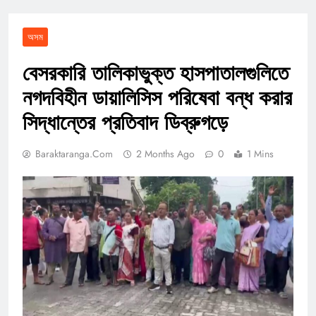
অসম
বেসরকারি তালিকাভুক্ত হাসপাতালগুলিতে
নগদবিহীন ডায়ালিসিস পরিষেবা বন্ধ করার
সিদ্ধান্তের প্রতিবাদ ডিব্রুগড়ে
Baraktaranga.com
2 Months Ago
0
1 Mins