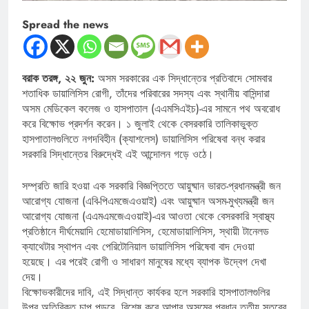
Spread the news
বরাক তরঙ্গ, ২২ জুন:
অসম সরকারের এক সিদ্ধান্তের প্রতিবাদে সোমবার
শতাধিক ডায়ালিসিস রোগী, তাঁদের পরিবারের সদস্য এবং স্থানীয় বাসিন্দারা
অসম মেডিকেল কলেজ ও হাসপাতাল (এএমসিএইচ)-এর সামনে পথ অবরোধ
করে বিক্ষোভ প্রদর্শন করেন। ১ জুলাই থেকে বেসরকারি তালিকাভুক্ত
হাসপাতালগুলিতে নগদবিহীন (ক্যাশলেস) ডায়ালিসিস পরিষেবা বন্ধ করার
সরকারি সিদ্ধান্তের বিরুদ্ধেই এই আন্দোলন গড়ে ওঠে।
সম্প্রতি জারি হওয়া এক সরকারি বিজ্ঞপ্তিতে আয়ুষ্মান ভারত-প্রধানমন্ত্রী জন
আরোগ্য যোজনা (এবি-পিএমজেএওয়াই) এবং আয়ুষ্মান অসম-মুখ্যমন্ত্রী জন
আরোগ্য যোজনা (এএমএমজেএওয়াই)-এর আওতা থেকে বেসরকারি স্বাস্থ্য
প্রতিষ্ঠানে দীর্ঘমেয়াদি হেমোডায়ালিসিস, হেমোডায়ালিসিস, স্থায়ী টানেলড
ক্যাথেটার স্থাপন এবং পেরিটোনিয়াল ডায়ালিসিস পরিষেবা বাদ দেওয়া
হয়েছে। এর পরেই রোগী ও সাধারণ মানুষের মধ্যে ব্যাপক উদ্বেগ দেখা
দেয়।
বিক্ষোভকারীদের দাবি, এই সিদ্ধান্ত কার্যকর হলে সরকারি হাসপাতালগুলির
উপর অতিরিক্ত চাপ পড়বে, বিশেষ করে আপার অসমের প্রধান তৃতীয় স্তরের