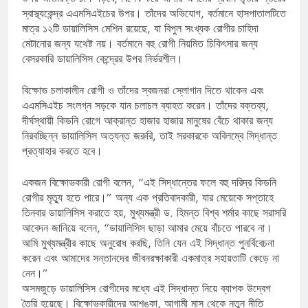
স্বাস্থ্যকেন্দ্র এএমসিএইচের উপর। তাঁদের অভিযোগ, বর্তমানে হাসপাতালটিতে
মাত্র ১২টি ডায়ালিসিস মেশিন রয়েছে, যা বিপুল সংখ্যক রোগীর চাহিদা
মেটানোর জন্য যথেষ্ট নয়। বর্তমানে বহু রোগী নিয়মিত চিকিৎসার জন্য
বেসরকারি ডায়ালিসিস কেন্দ্রের উপর নির্ভরশীল।
বিক্ষোভ চলাকালীন রোগী ও তাঁদের স্বজনরা স্লোগান দিতে থাকেন এবং
এএমসিএইচ সংলগ্ন সড়কে যান চলাচল ব্যাহত করেন। তাঁদের বক্তব্য,
দীর্ঘস্থায়ী কিডনি রোগে আক্রান্ত হাজার হাজার মানুষের বেঁচে থাকার জন্য
নিরবচ্ছিন্ন ডায়ালিসিস অত্যন্ত জরুরি, তাই সরকারকে অবিলম্বে সিদ্ধান্ত
প্রত্যাহার করতে হবে।
একজন বিক্ষোভকারী রোগী বলেন, “এই সিদ্ধান্তের ফলে বহু দরিদ্র কিডনি
রোগীর মৃত্যু হতে পারে।” অন্য এক প্রতিবাদকারী, যার মেয়েকে সপ্তাহে
তিনবার ডায়ালিসিস করাতে হয়, মুখ্যমন্ত্রী ড. হিমন্ত বিশ্ব শর্মার কাছে সরাসরি
আবেদন জানিয়ে বলেন, “ডায়ালিসিস ছাড়া আমার মেয়ে বাঁচতে পারবে না।
আমি মুখ্যমন্ত্রীর কাছে অনুরোধ করছি, তিনি যেন এই সিদ্ধান্ত পুনর্বিবেচনা
করেন এবং আমাদের সন্তানদের জীবনরক্ষাকারী একমাত্র সহায়তাটি কেড়ে না
নেন।”
অসমজুড়ে ডায়ালিসিস রোগীদের মধ্যে এই সিদ্ধান্ত নিয়ে ব্যাপক উদ্বেগ
তৈরি হয়েছে। বিক্ষোভকারীদের আশঙ্কা, আগামী মাস থেকে নতুন নীতি