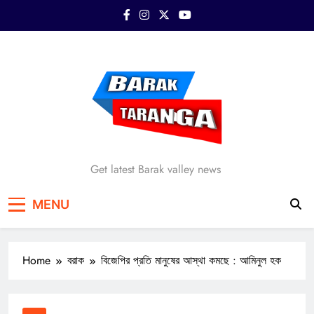
Skip
to
content
Barak Taranga
Get latest Barak valley news
MENU
Home
বরাক
বিজেপির প্রতি মানুষের আস্থা কমছে : আমিনুল হক