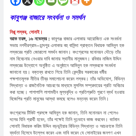
কাবুগঞ্জ বাজারে সংবর্ধনা ও সমর্থন
নিপ্পু লস্কর, সোনাই।
বরাক তরঙ্গ, ১৬ নভেম্বর :
কাবুগঞ্জ বাজার এলাকায় আয়োজিত এক সংবর্ধনা
সভায় নগদীরগ্রাম–চান্দপুর এলাকার বহু বাসিন্দা প্রাক্তন বিধায়ক আমিনুল হক
লস্করের প্রতি জোরালো সমর্থন জানান। কংগ্রেসের মনোনয়ন দৌড়ে তাঁর
নাম বিবেচনায় নেওয়ার দাবি জানায় স্থানীয় মানুষজন। রবিবার নাজিম উদ্দিন
লস্করের উদ্যোগে অনুষ্ঠিত এ অনুষ্ঠানে আমিনুল হক লস্করকে সংবর্ধনা
জানানো হয়। বক্তব্য রাখতে গিয়ে তিনি কেন্দ্রীয় সরকারের ধর্মীয়
পক্ষপাতমূলক নীতির তীব্র সমালোচনা করেন লস্কর। তাঁর অভিযোগ, বিভিন্ন
সিদ্ধান্ত ও রাজনৈতিক আচরণের মাধ্যমে মুসলিম সম্প্রদায়ের প্রতি অবিচার
করা হচ্ছে। পাশাপাশি লাগামহীন মূল্যবৃদ্ধি ও প্রতিশ্রুতি পূরণে ব্যর্থ হওয়ায়
বিজেপির প্রতি মানুষের আস্থা কমছে বলেও মন্তব্য করেন তিনি।
কংগ্রেসের টিকিট প্রসঙ্গে আমিনুল হক জানান, তিনি মনোনয়ন না পেলেও
দলের যিনি প্রার্থী হবেন, তাঁর পক্ষেই তিনি দৃঢ়ভাবে কাজ করবেন। বর্তমান
সোনাই বিধায়ক করিম উদ্দিন বড়ভূইয়ার বিভিন্ন সিদ্ধান্ত ও আচরণকে তিনি
ব্যর্থতা হিসেবে উল্লেখ করেন এবং দাবি করেন যে সোনাইয়ের জনগণ এখন