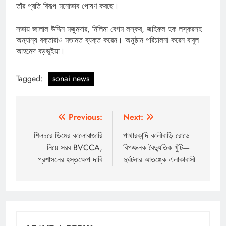
তাঁর প্রতি বিরূপ মনোভাব পোষণ করছে।
সভায় জালাল উদ্দিন মজুমদার, নিলিমা বেগম লস্কর, জহিরুল হক লস্করসহ
অন্যান্য বক্তারাও মতামত ব্যক্ত করেন। অনুষ্ঠান পরিচালনা করেন বাবুল
আহমেদ বড়ভূইয়া।
Tagged:
sonai news
Post
Previous:
Next:
navigation
শিলচরে ডিমের কালোবাজারি
পাথারকান্দি কালীবাড়ি রোডে
নিয়ে সরব BVCCA,
বিপজ্জনক বৈদ্যুতিক খুঁটি—
প্রশাসনের হস্তক্ষেপ দাবি
দুর্ঘটনার আতঙ্কে এলাকাবাসী