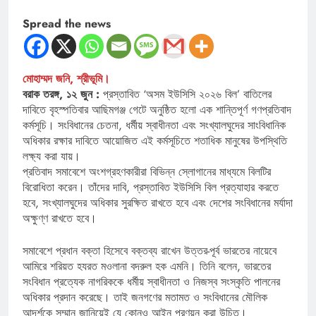
Spread the news
মোহাম্মদ জনি, শ্রীভূমি।
বরাক তরঙ্গ, ১২ জুন :
প্রস্তাবিত ‘অসম ইউসিসি ২০২৬ বিল’ বাতিলের
দাবিতে বৃহস্পতিবার আছিমগঞ্জ গেটে অনুষ্ঠিত হলো এক শান্তিপূর্ণ গণপ্রতিবাদ
কর্মসূচি। সংবিধানের চেতনা, ধর্মীয় স্বাধীনতা এবং সংখ্যালঘুদের সাংবিধানিক
অধিকার রক্ষার দাবিতে আয়োজিত এই কর্মসূচিতে শতাধিক মানুষের উপস্থিতি
লক্ষ্য করা যায়।
প্রতিবাদ সমাবেশে অংশগ্রহণকারীরা বিভিন্ন স্লোগানের মাধ্যমে বিলটির
বিরোধিতা করেন। তাঁদের দাবি, প্রস্তাবিত ইউসিসি বিল প্রত্যাহার করতে
হবে, সংখ্যালঘুদের অধিকার সুরক্ষিত রাখতে হবে এবং দেশের সংবিধানের মর্যাদা
অক্ষুণ্ণ রাখতে হবে।
সমাবেশে প্রধান বক্তা হিসেবে বক্তব্য রাখেন উত্তর-পূর্ব ভারতের নায়েবে
আমিরে শরিয়ত হযরত মওলানা বদরুল হক এমনি। তিনি বলেন, ভারতের
সংবিধান প্রত্যেক নাগরিককে ধর্মীয় স্বাধীনতা ও নিজস্ব সংস্কৃতি পালনের
অধিকার প্রদান করেছে। তাই জনগণের মতামত ও সংবিধানের মৌলিক
আদর্শকে সম্মান জানিয়েই যে কোনও আইন প্রণয়ন করা উচিত।