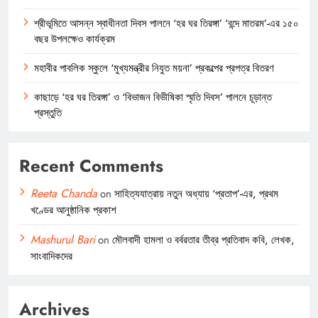
শ্রীভূমিতে আসন্ন স্বাধীনতা দিবস পালনে ‘হর ঘর তিরঙ্গা’ ‘বন্দে মাতরম’-এর ১৫০
বছর উপলক্ষেও কার্যক্রম
মহাবীর পাবলিক স্কুলে ‘মুখ্যমন্ত্রীর নিযুত ময়না’ প্রকল্পের প্রপত্র বিতরণ
কাছাড়ে ‘হর ঘর তিরঙ্গা’ ও ‘বিভাজন বিভীষিকা স্মৃতি দিবস’ পালনে চূড়ান্ত
প্রস্তুতি
Recent Comments
Reeta Chanda
on
সাহিত্যযাত্রায় নতুন অধ্যায় ‘প্রতাপ’-এর, প্রথম
খণ্ডের আনুষ্ঠানিক প্রকাশ
Mashurul Bari
on
মৌলবাদী হামলা ও বর্বরতার তীব্র প্রতিবাদ কবি, লেখক,
সাংবাদিকদের
Archives