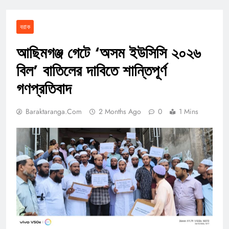
বরাক
আছিমগঞ্জ গেটে ‘অসম ইউসিসি ২০২৬
বিল’ বাতিলের দাবিতে শান্তিপূর্ণ
গণপ্রতিবাদ
Baraktaranga.com
2 Months Ago
0
1 Mins