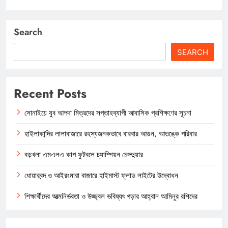
Search
SEARCH
Recent Posts
সোনাইয়ে যুব আপদা মিত্রদের সপ্তাহব্যাপী আবাসিক প্রশিক্ষণের সূচনা
হাইলাকান্দির লালাবাজারে রহস্যজনকভাবে বারবার আগুন, আতঙ্কে পরিবার
বড়খলা এমএলএ কাপ ফুটবলে চ্যাম্পিয়ন চেঙ্গদুয়ার
ধোয়ারবন্দ ও আইরংমারা বাজারে হাইমাস্ট ফ্লাড লাইটের উদ্বোধন
শিক্ষার্থীদের আত্মনির্ভরতা ও উজ্জ্বল ভবিষ্যৎ গড়ার আহ্বান আমিনুর রশিদের