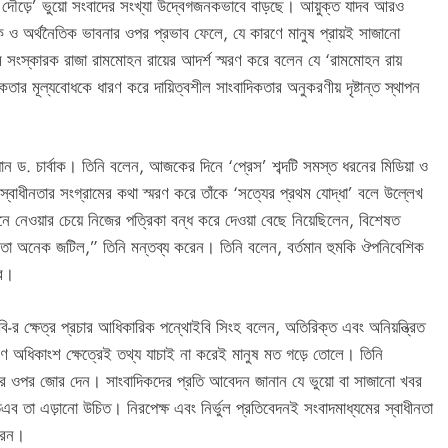
র দৌড়ে’ ভুয়ো সংবাদের সংখ্যা উদ্বেগজনকভাবে বাড়ছে। আয়ুক্ত যাদব আরও
 ও অর্থনৈতিক ভাবনার ওপর প্রভাব ফেলে, যে কারণে মানুষ প্রায়ই সাজানো
ম সংস্কারক রাজা রামমোহন রায়ের আদর্শ স্মরণ করে বলেন যে ‘রামমোহন রায়
ার মূল্যবোধকে ধারণ করে দায়িত্বশীল সাংবাদিকতার অনুকরণীয় দৃষ্টান্ত স্থাপন
ধান ড. চার্বাক। তিনি বলেন, আজকের দিনে ‘প্রেস’ শব্দটি সমস্ত ধরনের মিডিয়া ও
র স্বাধীনতার সংগ্রামের কথা স্মরণ করে তাঁকে ‘সত্যের প্রথম যোদ্ধা’ বলে উল্লেখ
মেনে নেওয়ার চেয়ে নিজের পত্রিকা বন্ধ করে দেওয়া বেছে নিয়েছিলেন, বিশেষত
বতা অনেক জটিল,” তিনি মন্তব্য করেন। তিনি বলেন, বর্তমান হুমকি ঔপনিবেশিক
ার।
বি-র ক্ষেত্র প্রচার আধিকারিক পন্থোইবি সিংহ বলেন, অতিরিক্ত এবং অনিয়ন্ত্রিত
রণ অধিকাংশ ক্ষেত্রেই তথ্য যাচাই না করেই মানুষ মত গড়ে তোলে। তিনি
তার ওপর জোর দেন। সাংবাদিকদের প্রতি আবেদন জানান যে ভুয়ো বা সাজানো খবর
ব তা এড়ানো উচিত। নিরপেক্ষ এবং নির্ভুল প্রতিবেদনই সংবাদমাধ্যমের স্বাধীনতা
করেন।