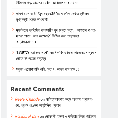
ইতিহাস গড়ে ভারতের সর্বোচ্চ আদালতে ডাক পেলেন
হাসপাতালে ভর্তি মিঠুন চক্রবর্তী! ‘মহাগুরু’কে দেখতে ছুটলেন
মুখ্যমন্ত্রী শুভেন্দু অধিকারী
মুম্বইয়ের প্রতিষ্ঠিত ব্যবসায়ীর বৃদ্ধাশ্রমে মৃত্যু, ‘আমাদের খাওয়া-
দাওয়া আছে, আর কতক্ষণ?’ ভিডিও কলে তাড়াহুড়ো
কন্যাসন্তানদের
‘LGBTQ সমাজের অংশ’, সমলিঙ্গ বিবাহ নিয়ে আরএসএস প্রধান
মোহন ভাগবতের মন্তব্য
স্কুলে এলোপাথাড়ি গুলি, মৃত ৭, আহত কমপক্ষে ১৫
Recent Comments
Reeta Chanda
on
সাহিত্যযাত্রায় নতুন অধ্যায় ‘প্রতাপ’-
এর, প্রথম খণ্ডের আনুষ্ঠানিক প্রকাশ
Mashurul Bari
on
মৌলবাদী হামলা ও বর্বরতার তীব্র প্রতিবাদ