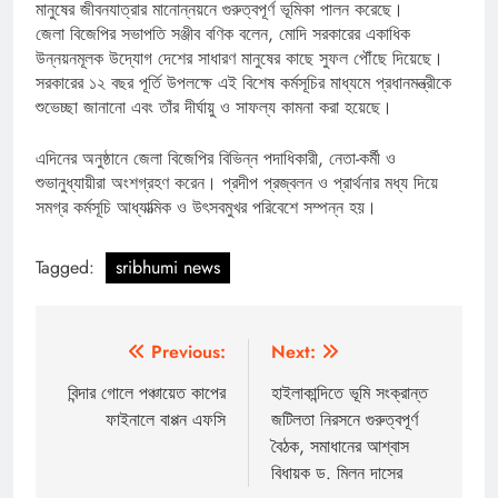
মানুষের জীবনযাত্রার মানোন্নয়নে গুরুত্বপূর্ণ ভূমিকা পালন করেছে।
জেলা বিজেপির সভাপতি সঞ্জীব বণিক বলেন, মোদি সরকারের একাধিক
উন্নয়নমূলক উদ্যোগ দেশের সাধারণ মানুষের কাছে সুফল পৌঁছে দিয়েছে।
সরকারের ১২ বছর পূর্তি উপলক্ষে এই বিশেষ কর্মসূচির মাধ্যমে প্রধানমন্ত্রীকে
শুভেচ্ছা জানানো এবং তাঁর দীর্ঘায়ু ও সাফল্য কামনা করা হয়েছে।
এদিনের অনুষ্ঠানে জেলা বিজেপির বিভিন্ন পদাধিকারী, নেতা-কর্মী ও
শুভানুধ্যায়ীরা অংশগ্রহণ করেন। প্রদীপ প্রজ্বলন ও প্রার্থনার মধ্য দিয়ে
সমগ্র কর্মসূচি আধ্যাত্মিক ও উৎসবমুখর পরিবেশে সম্পন্ন হয়।
Tagged:
sribhumi news
Post
Previous:
Next:
navigation
বিন্দার গোলে পঞ্চায়েত কাপের
হাইলাকান্দিতে ভূমি সংক্রান্ত
ফাইনালে বাপ্পন এফসি
জটিলতা নিরসনে গুরুত্বপূর্ণ
বৈঠক, সমাধানের আশ্বাস
বিধায়ক ড. মিলন দাসের