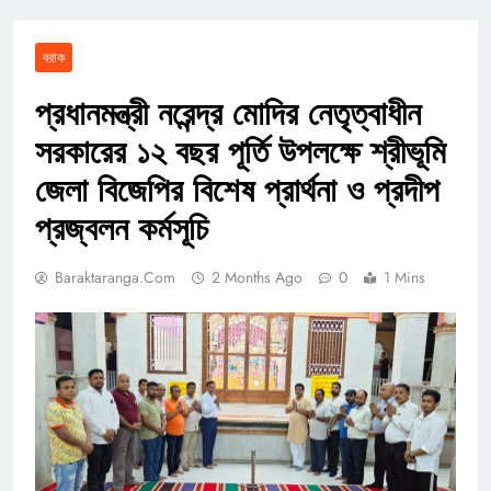
বরাক
প্রধানমন্ত্রী নরেন্দ্র মোদির নেতৃত্বাধীন
সরকারের ১২ বছর পূর্তি উপলক্ষে শ্রীভূমি
জেলা বিজেপির বিশেষ প্রার্থনা ও প্রদীপ
প্রজ্বলন কর্মসূচি
Baraktaranga.com
2 Months Ago
0
1 Mins