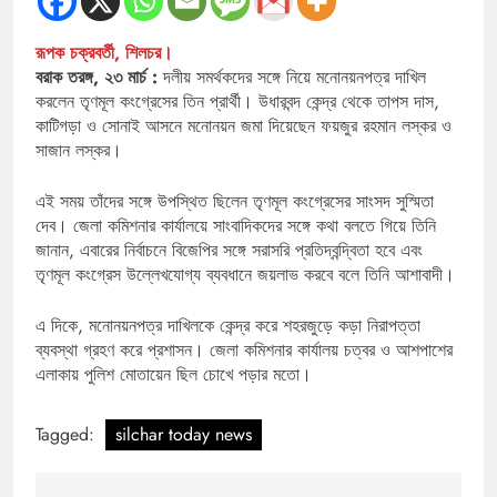
রূপক চক্রবর্তী, শিলচর।
বরাক তরঙ্গ, ২৩ মার্চ :
দলীয় সমর্থকদের সঙ্গে নিয়ে মনোনয়নপত্র দাখিল
করলেন তৃণমূল কংগ্রেসের তিন প্রার্থী। উধারবন্দ কেন্দ্র থেকে তাপস দাস,
কাটিগড়া ও সোনাই আসনে মনোনয়ন জমা দিয়েছেন ফয়জুর রহমান লস্কর ও
সাজান লস্কর।
এই সময় তাঁদের সঙ্গে উপস্থিত ছিলেন তৃণমূল কংগ্রেসের সাংসদ সুস্মিতা
দেব। জেলা কমিশনার কার্যালয়ে সাংবাদিকদের সঙ্গে কথা বলতে গিয়ে তিনি
জানান, এবারের নির্বাচনে বিজেপির সঙ্গে সরাসরি প্রতিদ্বন্দ্বিতা হবে এবং
তৃণমূল কংগ্রেস উল্লেখযোগ্য ব্যবধানে জয়লাভ করবে বলে তিনি আশাবাদী।
এ দিকে, মনোনয়নপত্র দাখিলকে কেন্দ্র করে শহরজুড়ে কড়া নিরাপত্তা
ব্যবস্থা গ্রহণ করে প্রশাসন। জেলা কমিশনার কার্যালয় চত্বর ও আশপাশের
এলাকায় পুলিশ মোতায়েন ছিল চোখে পড়ার মতো।
Tagged:
silchar today news