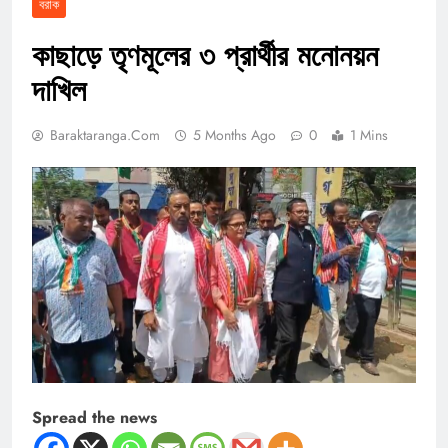
বরাক
কাছাড়ে তৃণমূলের ৩ প্রার্থীর মনোনয়ন
দাখিল
Baraktaranga.com
5 Months Ago
0
1 Mins
Spread the news