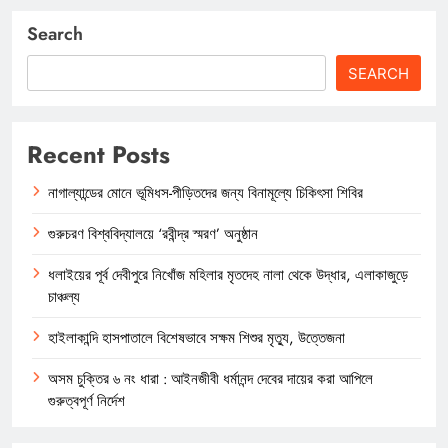
Search
SEARCH
Recent Posts
নাগাল্যান্ডের মোনে ভূমিধস-পীড়িতদের জন্য বিনামূল্যে চিকিৎসা শিবির
গুরুচরণ বিশ্ববিদ্যালয়ে ‘রবীন্দ্র স্মরণ’ অনুষ্ঠান
ধলাইয়ের পূর্ব দেবীপুরে নিখোঁজ মহিলার মৃতদেহ নালা থেকে উদ্ধার, এলাকাজুড়ে
চাঞ্চল্য
হাইলাকান্দি হাসপাতালে বিশেষভাবে সক্ষম শিশুর মৃত্যু, উত্তেজনা
অসম চুক্তির ৬ নং ধারা : আইনজীবী ধর্মানন্দ দেবের দায়ের করা আপিলে
গুরুত্বপূর্ণ নির্দেশ