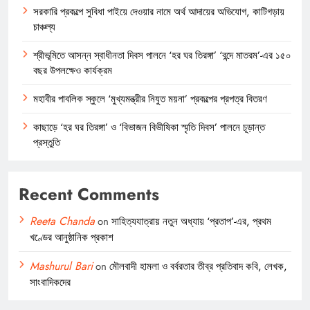
সরকারি প্রকল্পে সুবিধা পাইয়ে দেওয়ার নামে অর্থ আদায়ের অভিযোগ, কাটিগড়ায়
চাঞ্চল্য
শ্রীভূমিতে আসন্ন স্বাধীনতা দিবস পালনে ‘হর ঘর তিরঙ্গা’ ‘বন্দে মাতরম’-এর ১৫০
বছর উপলক্ষেও কার্যক্রম
মহাবীর পাবলিক স্কুলে ‘মুখ্যমন্ত্রীর নিযুত ময়না’ প্রকল্পের প্রপত্র বিতরণ
কাছাড়ে ‘হর ঘর তিরঙ্গা’ ও ‘বিভাজন বিভীষিকা স্মৃতি দিবস’ পালনে চূড়ান্ত
প্রস্তুতি
Recent Comments
Reeta Chanda
on
সাহিত্যযাত্রায় নতুন অধ্যায় ‘প্রতাপ’-এর, প্রথম
খণ্ডের আনুষ্ঠানিক প্রকাশ
Mashurul Bari
on
মৌলবাদী হামলা ও বর্বরতার তীব্র প্রতিবাদ কবি, লেখক,
সাংবাদিকদের