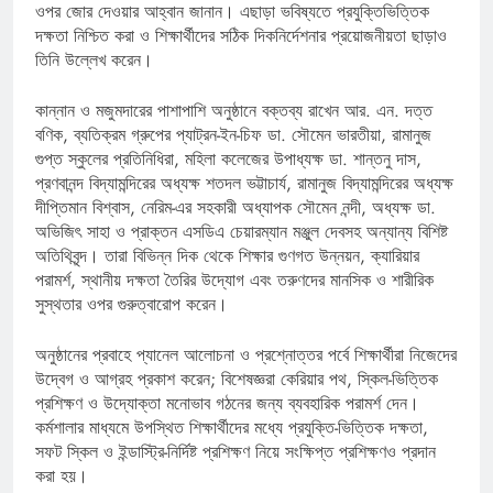
ওপর জোর দেওয়ার আহ্বান জানান। এছাড়া ভবিষ্যতে প্রযুক্তিভিত্তিক
দক্ষতা নিশ্চিত করা ও শিক্ষার্থীদের সঠিক দিকনির্দেশনার প্রয়োজনীয়তা ছাড়াও
তিনি উল্লেখ করেন।
কান্নান ও মজুমদারের পাশাপাশি অনুষ্ঠানে বক্তব্য রাখেন আর. এন. দত্ত
বণিক, ব্যতিক্রম গ্রুপের প্যাট্রন-ইন-চিফ ডা. সৌমেন ভারতীয়া, রামানুজ
গুপ্ত স্কুলের প্রতিনিধিরা, মহিলা কলেজের উপাধ্যক্ষ ডা. শান্তনু দাস,
প্রণবানন্দ বিদ্যামন্দিরের অধ্যক্ষ শতদল ভট্টাচার্য, রামানুজ বিদ্যামন্দিরের অধ্যক্ষ
দীপ্তিমান বিশ্বাস, নেরিম-এর সহকারী অধ্যাপক সৌমেন নন্দী, অধ্যক্ষ ডা.
অভিজিৎ সাহা ও প্রাক্তন এসডিএ চেয়ারম্যান মঞ্জুল দেবসহ অন্যান্য বিশিষ্ট
অতিথিবৃন্দ। তারা বিভিন্ন দিক থেকে শিক্ষার গুণগত উন্নয়ন, ক্যারিয়ার
পরামর্শ, স্থানীয় দক্ষতা তৈরির উদ্যোগ এবং তরুণদের মানসিক ও শারীরিক
সুস্থতার ওপর গুরুত্বারোপ করেন।
অনুষ্ঠানের প্রবাহে প্যানেল আলোচনা ও প্রশ্নোত্তর পর্বে শিক্ষার্থীরা নিজেদের
উদ্বেগ ও আগ্রহ প্রকাশ করেন; বিশেষজ্ঞরা কেরিয়ার পথ, স্কিল-ভিত্তিক
প্রশিক্ষণ ও উদ্যোক্তা মনোভাব গঠনের জন্য ব্যবহারিক পরামর্শ দেন।
কর্মশালার মাধ্যমে উপস্থিত শিক্ষার্থীদের মধ্যে প্রযুক্তি-ভিত্তিক দক্ষতা,
সফট স্কিল ও ইন্ডাস্ট্রি-নির্দিষ্ট প্রশিক্ষণ নিয়ে সংক্ষিপ্ত প্রশিক্ষণও প্রদান
করা হয়।