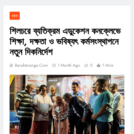
বরাক
শিলচরে ব্যতিক্রম এডুকেশন কনক্লেভে
শিক্ষা, দক্ষতা ও ভবিষ্যৎ কর্মসংস্থাপনে
নতুন দিকনির্দেশ
Baraktaranga.com
1 Month Ago
0
1 Mins