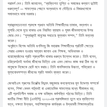
পরামর্শ দেন। তিনি জানালেন, “ব্যক্তিগত তৃপ্তি ও সমাজের কল্যাণ দুটোই
গুরুত্বপূর্ণ — সাফল্যের পেছনে অন্ধভাবে না দৌড়িয়ে এ বিষয়গুলোকে
সমানভাবে ভাবা দরকার।
স্বাস্থ্যসচেতনতা প্রসঙ্গে প্রধান অতিথি শিক্ষার্থীদের তামাক, মদ্যপান ও
সুপারি থেকে দূরে থাকার এবং নিয়মিত ব্যায়াম ও সুষম জীবনযাপনের উপর
জোর দেন। “সুস্বাস্থ্যই মানুষের সবচেয়ে মূল্যবান সম্পদ,” তিনি মন্তব্য
করেন।
অনুষ্ঠানে বিশেষ অতিথি গুণসিন্ধু জি মহারাজ শিক্ষার্থীদের প্রতিটি ক্ষেত্রে
সেরার একজন হওয়ার আহ্বান জানান এবং শিক্ষক, অভিভাবক ও
বয়োজ্যেষ্ঠদের প্রতি শ্রদ্ধাশীল থাকার গুরুত্ব উল্লেখ করেন। তিনি বলেন,
চরিত্রগঠনই অর্থবহ জীবনের ভিত্তি এবং এমন কোনও কাজ করা ঠিক নয় যা
মানুষকে নিজেকে ছোট মনে করায়। তিনি মানসিকতার উচ্চতা, পবিত্রতা ও
মূল্যবোধসম্পন্ন জীবনের প্রতি সমর্থন ব্যক্ত করেন।
জেআইএস গ্রুপের ডিরেক্টর বিদ্যুৎ মজুমদার কনক্লেভের মূল উদ্দেশ্য সম্পর্কে
বলেন, শিক্ষা কেবল পাঠ্যবই বা একাডেমিক সাফল্যের মধ্যে সীমাবদ্ধ নয়;
এটি প্রগতিশীল সমাজ ও দক্ষ ভবিষ্যৎ কর্মশক্তি গঠনের ভিত্তি। তিনি
জাতীয় শিক্ষা নীতি (এনইপি) ২০২০-এর প্রাসঙ্গিকতা তুলে ধরে ব্যক্তিগত
যত্ন, দক্ষতা উন্নয়ন, সহশিক্ষামূলক কার্যক্রম ও উদ্ভাবনী শিক্ষাপদ্ধতির