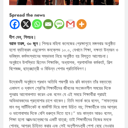
Spread the news
দীপ দেব, শিলচর।
বরাক তরঙ্গ, ৩০ জুন :
শিলচর মহিলা কলেজের প্রেক্ষাগৃহে মঙ্গলবার অনুষ্ঠিত
হলো ব্যতিক্রম এডুকেশন কনক্লেভ ১০.০, যেখানে শিক্ষা, দক্ষতা উন্নয়ন ও
ভবিষ্যৎ কর্মসংস্থানের সম্ভাবনা নিয়ে অনুষ্ঠিত হয় বিস্তৃত আলোচনা।
অনুষ্ঠানে উপস্থিত ছিলেন শিক্ষাবিদ, অধ্যাপক, প্রশাসনিক কর্মকর্তা, শিল্প
বিশেষজ্ঞ, ছাত্রছাত্রী ও বিভিন্ন পেশার প্রতিনিধিগণ।
উদ্বোধনী অনুষ্ঠানে প্রধান অতিথি পদ্মশ্রী ডাঃ রবি কান্নান তাঁর বক্তব্যে
একাদশ ও দ্বাদশ শ্রেণির শিক্ষার্থীদের জীবনের সংবেদনশীল সময়ের দিকে
পুনরায় আলোকপাত করেন এবং বলেন যে এই সময়ে শিক্ষার্থীরা প্রায়ই
অভিভাবকদের প্রত্যাশার চাপে থাকেন। তিনি সতর্ক করে বলেন, “সাফল্যের
মান শুধু সার্টিফিকেট বা মার্কশিট দিয়ে মাপা উচিত নয়; শিক্ষার্থীকে তার আগ্রহ
ও ভালোবাসার দিকে বেশি গুরুত্ব দিতে হবে।” ডাঃ কান্নান আরও বলেন,
শিক্ষা হলো আত্ম-অন্বেষণের একটি যাত্রা; তাই শিক্ষার্থীদের নিজের মনকে
শোনার, আগ্রহ চিহ্নিত করার এবং সেই অনুশীলন-মুখী পেশা বেছে নেওয়ার