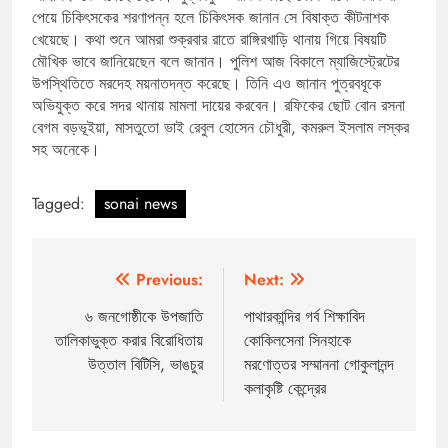
পেয়ে চিকিৎসকের শরণাপন্ন হলে চিকিৎসক জানান সে বিষাক্ত কীটনাশক
খেয়েছে। কথা শুনে আমরা শুক্রবার রাতে রাঙ্গিরখাড়ি থানায় গিয়ে বিষয়টি
মৌখিক ভাবে জানিয়েছেন বলে জানান। পুলিশ আজ বিকালে ম্যাজিস্ট্রেটের
উপস্থিতিতে মরদেহ ময়নাতদন্ত করেছে। তিনি এও জানান পুত্রবধূকে
অভিযুক্ত করে সদর থানায় মামলা দায়ের করবেন। রফিকের ছোট বোন রসনা
বেগম বড়ভূইয়া, মাসতুতো ভাই রেবুল হোসেন চৌধুরী, কমরুল ইসলাম লস্কর
সহ অনেকে।
Tagged:
sonai news
Post
Previous:
Next:
navigation
৬ জনগোষ্ঠীকে উপজাতি
পাথারকান্দির গর্ব শিক্ষাবিদ
তালিকাভুক্ত করার বিরোধিতায়
কোকিলসেনা সিনহাকে
উত্তাল বিটিসি, ভাঙচুর
মরণোত্তর সম্মাননা গোকুলানন্দ
কলাকৃষ্টি কেন্দ্রের