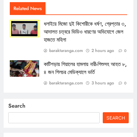
Related News
ধলাইয়ে মিজো দুই কিশোরীকে ধর্ষণ, গ্রেপ্তার ৩,
আদালত চত্বরে ভিডিও ধারণের অভিযোগে জেল
হাজতে মহিলা
baraktaranga.com
2 hours ago
0
কাটিগড়ায় শিয়ালের হামলায় নারী-শিশুসহ আহত ৮,
৪ জন শিলচর মেডিক্যালে ভর্তি
baraktaranga.com
3 hours ago
0
Search
SEARCH