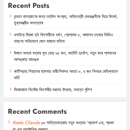
Recent Posts
লন্ডনে বানত্রাণের জন্য তহবিল সংগ্রহ, অভিনেত্রী মেঘরঞ্জনীকে ঘিরে বিতর্ক;
মুখ্যমন্ত্রীর অসন্তোষ
ধলাইয়ে মিজো দুই কিশোরীকে ধর্ষণ, গ্রেপ্তার ৩, আদালত চত্বরে ভিডিও
ধারণের অভিযোগে জেল হাজতে মহিলা
উজান অসমে বন্যায় মৃত বেড়ে ৯৫ জন, কাটেনি দুর্ভোগ, নতুন করে প্লাবনের
আশঙ্কায় আতঙ্ক
কাটিগড়ায় শিয়ালের হামলায় নারী-শিশুসহ আহত ৮, ৪ জন শিলচর মেডিক্যালে
ভর্তি
মিজোরামে নিখোঁজ কিশোরীর মরদেহ উদ্ধার, তদন্তে পুলিশ
Recent Comments
Reeta Chanda
on
সাহিত্যযাত্রায় নতুন অধ্যায় ‘প্রতাপ’-এর, প্রথম
খণ্ডের আনুষ্ঠানিক প্রকাশ