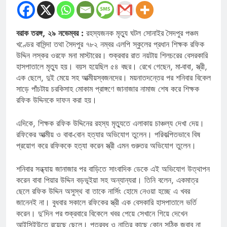
বরাক তরঙ্গ, ২৯ নভেম্বর :
রহস্যজনক মৃত্যু ঘটল সোনাইর সৈদপুর পঞ্চম
খণ্ডের বাসিন্দা তথা সৈদপুর ৭৮২ নম্বর এলপি স্কুলের প্রধান শিক্ষক রফিক
উদ্দিন লস্কর ওরফে মনা মাস্টারের। শুক্রবার রাত নয়টায় শিলচরের বেসরকারি
হাসপাতালে মৃত্যু হয়। বয়স হয়েছিল ৫৪ বছর। রেখে গেছেন, মা-বাবা, স্ত্রী,
এক ছেলে, দুই মেয়ে সহ আত্মীয়স্বজনদের। ময়নাতদন্তের পর শনিবার বিকেল
সাড়ে পাঁচটায় চরকিসাহ মোকাম প্রাঙ্গণে জানাজার নামাজ শেষ করে শিক্ষক
রফিক উদ্দিনকে দাফন করা হয়।
এদিকে, শিক্ষক রফিক উদ্দিনের রহস্য মৃত্যুতে এলাকায় চাঞ্চল্য দেখা দেয়।
রফিকের আত্মীয় ও বাবা-বোন হত্যার অভিযোগ তুলেন। পরিকল্পিতভাবে বিষ
প্রয়োগ করে রফিককে হত্যা করেন স্ত্রী এমন গুরুতর অভিযোগ তুলেন।
শনিবার সন্ধ্যায় জানাজার পর বাড়িতে সাংবাদিক ডেকে এই অভিযোগ উত্থাপন
করেন বাবা পিয়ার উদ্দিন বড়ভূইয়া সহ অন্যান্যরা। তিনি বলেন, একমাত্র
ছেলে রফিক উদ্দিন অসুস্থ বা তাকে নার্সিং হোমে নেওয়া হচ্ছে এ খবর
জানেনই না। বুধবার সকালে রফিকের স্ত্রী এক বেসকারি হাসপাতালে ভর্তি
করেন। দু’দিন পর শুক্রবারে বিকেলে খবর পেয়ে সেখানে গিয়ে দেখেন
আইসিইউতে রয়েছে ছেলে। পুত্রবধু ও নাতির কাছে কোন সঠিক জবাব না