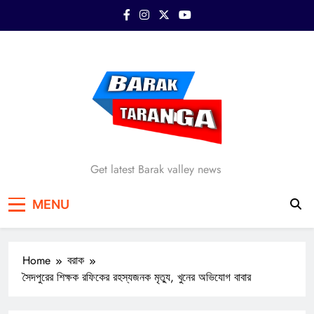
Skip
to
content
Barak Taranga
Get latest Barak valley news
MENU
Home
বরাক
সৈদপুরের শিক্ষক রফিকের রহস্যজনক মৃত্যু, খুনের অভিযোগ বাবার