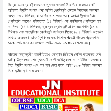
বিশ্বের অন্যান্য রাষ্ট্রনেতাদের তুলনায় অনেকটাই এগিয়ে রয়েছেন মোদি।
তালিকায় দ্বিতীয় স্থানে থাকা মার্কিন প্রেসিডেন্ট ডোনাল্ড ট্রাম্পের ফলোয়ার
সংখ্যা ৪৩.২ মিলিয়ন, যা মোদির অর্ধেকেরও কম। এছাড়া ইন্দোনেশিয়ার
প্রেসিডেন্ট প্রাবোও সুবিয়ান্তো (১৫ মিলিয়ন) এবং ব্রাজিলের প্রেসিডেন্ট লুলা
দা সিলভা (১৪.৪ মিলিয়ন), তুরস্কের প্রেসিডেন্ট তায়িপ এরদোগান (১১.৬
মিলিয়ন) এবং আর্জেন্টিনার প্রেসিডেন্ট জাভিয়ের মিলেই (৬.৪ মিলিয়ন) অনেকটা
পিছিয়ে রয়েছেন। তাৎপর্যপূর্ণ বিষয় হল, বিশ্বের পরবর্তী পাঁচজন প্রভাবশালী
নেতার মোট ফলোয়ার সংখ্যাও মোদির একার ফলোয়ারের চেয়ে কম।
ভারতের অভ্যন্তরীণ রাজনীতিতেও সোশ্যাল মিডিয়ায় মোদির ধারেকাছে কেউ
নেই। উত্তরপ্রদেশের মুখ্যমন্ত্রী যোগী আদিত্যনাথ ১৬.১ মিলিয়ন ফলোয়ার
নিয়ে দ্বিতীয় স্থানে এবং কংগ্রেস নেতা রাহুল গান্ধি ১২.৬ মিলিয়ন ফলোয়ার
নিয়ে তৃতীয় স্থানে রয়েছেন।