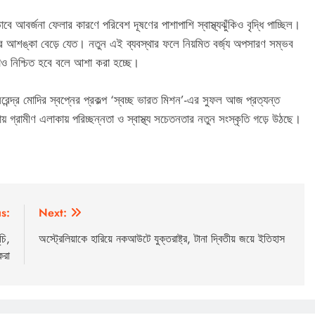
াবে আবর্জনা ফেলার কারণে পরিবেশ দূষণের পাশাপাশি স্বাস্থ্যঝুঁকিও বৃদ্ধি পাচ্ছিল।
ের আশঙ্কা বেড়ে যেত। নতুন এই ব্যবস্থার ফলে নিয়মিত বর্জ্য অপসারণ সম্ভব
্ষাও নিশ্চিত হবে বলে আশা করা হচ্ছে।
রেন্দ্র মোদির স্বপ্নের প্রকল্প ‘স্বচ্ছ ভারত মিশন’-এর সুফল আজ প্রত্যন্ত
ায় গ্রামীণ এলাকায় পরিচ্ছন্নতা ও স্বাস্থ্য সচেতনতার নতুন সংস্কৃতি গড়ে উঠছে।
s:
Next:
চি,
অস্ট্রেলিয়াকে হারিয়ে নকআউটে যুক্তরাষ্ট্র, টানা দ্বিতীয় জয়ে ইতিহাস
করা