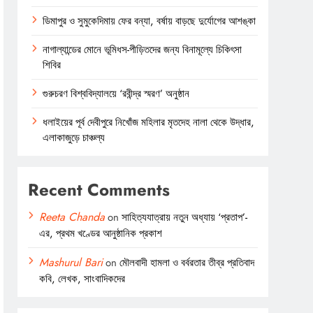
ডিমাপুর ও সুমুকেদিমায় ফের বন্যা, বর্ষায় বাড়ছে দুর্যোগের আশঙ্কা
নাগাল্যান্ডের মোনে ভূমিধস-পীড়িতদের জন্য বিনামূল্যে চিকিৎসা
শিবির
গুরুচরণ বিশ্ববিদ্যালয়ে ‘রবীন্দ্র স্মরণ’ অনুষ্ঠান
ধলাইয়ের পূর্ব দেবীপুরে নিখোঁজ মহিলার মৃতদেহ নালা থেকে উদ্ধার,
এলাকাজুড়ে চাঞ্চল্য
Recent Comments
Reeta Chanda
on
সাহিত্যযাত্রায় নতুন অধ্যায় ‘প্রতাপ’-
এর, প্রথম খণ্ডের আনুষ্ঠানিক প্রকাশ
Mashurul Bari
on
মৌলবাদী হামলা ও বর্বরতার তীব্র প্রতিবাদ
কবি, লেখক, সাংবাদিকদের