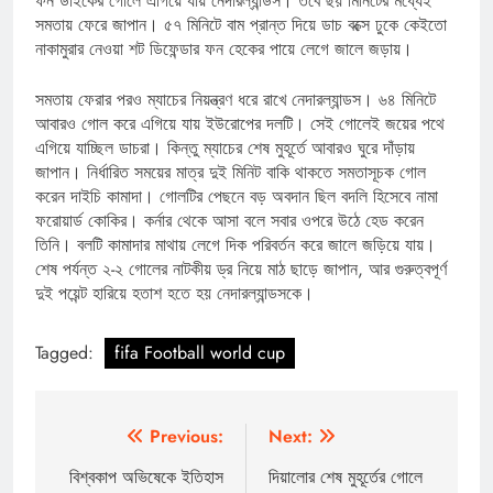
ফন ডাইকের গোলে এগিয়ে যায় নেদারল্যান্ডস। তবে ছয় মিনিটের মধ্যেই
সমতায় ফেরে জাপান। ৫৭ মিনিটে বাম প্রান্ত দিয়ে ডাচ বক্সে ঢুকে কেইতো
নাকামুরার নেওয়া শট ডিফেন্ডার ফন হেকের পায়ে লেগে জালে জড়ায়।
সমতায় ফেরার পরও ম্যাচের নিয়ন্ত্রণ ধরে রাখে নেদারল্যান্ডস। ৬৪ মিনিটে
আবারও গোল করে এগিয়ে যায় ইউরোপের দলটি। সেই গোলেই জয়ের পথে
এগিয়ে যাচ্ছিল ডাচরা। কিন্তু ম্যাচের শেষ মুহূর্তে আবারও ঘুরে দাঁড়ায়
জাপান। নির্ধারিত সময়ের মাত্র দুই মিনিট বাকি থাকতে সমতাসূচক গোল
করেন দাইচি কামাদা। গোলটির পেছনে বড় অবদান ছিল বদলি হিসেবে নামা
ফরোয়ার্ড কোকির। কর্নার থেকে আসা বলে সবার ওপরে উঠে হেড করেন
তিনি। বলটি কামাদার মাথায় লেগে দিক পরিবর্তন করে জালে জড়িয়ে যায়।
শেষ পর্যন্ত ২-২ গোলের নাটকীয় ড্র নিয়ে মাঠ ছাড়ে জাপান, আর গুরুত্বপূর্ণ
দুই পয়েন্ট হারিয়ে হতাশ হতে হয় নেদারল্যান্ডসকে।
Tagged:
fifa Football world cup
Post
Previous:
Next:
navigation
বিশ্বকাপ অভিষেকে ইতিহাস
দিয়ালোর শেষ মুহূর্তের গোলে