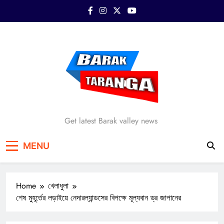
Skip
to
content
Barak Taranga
Get latest Barak valley news
MENU
Home
খেলাধুলা
শেষ মুহূর্তের লড়াইয়ে নেদারল্যান্ডসের বিপক্ষে মূল্যবান ড্র জাপানের