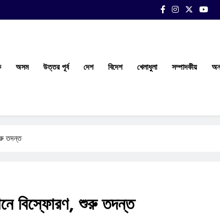
ক
অসম
উত্তর পূর্ব
দেশ
বিদেশ
খেলাধুলা
সম্পাদকীয়
অন্
রু তদন্ত
নে বিস্ফোরণ, শুরু তদন্ত