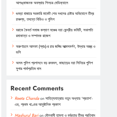
আশঙ্কাজনক অবস্থায় শিলচর মেডিক্যালে
গুমড়া বাজারে সরকারি মার্কেট শেড দখলের চেষ্টার অভিযোগে তীব্র
চাঞ্চল্য, তদন্তে বিডিও ও পুলিশ
বরাকে কৈবর্ত সমাজ কল্যাণ মঞ্চের নয়া কেন্দ্রীয় কমিটি, সভাপতি
রমাকান্ত ও সম্পাদক রাজেশ
অরুণাচলে আলফা (স্বাঃ)-র চার জঙ্গির আত্মসমর্পণ, উদ্ধার অস্ত্র ও
গুলি
অসম পুলিশ প্রশাসনে বড় রদবদল, কাছাড়ের নয়া সিনিয়র পুলিশ
সুপার পার্থপ্রতিম দাস
Recent Comments
Reeta Chanda
on
সাহিত্যযাত্রায় নতুন অধ্যায় ‘প্রতাপ’-
এর, প্রথম খণ্ডের আনুষ্ঠানিক প্রকাশ
Mashurul Bari
on
মৌলবাদী হামলা ও বর্বরতার তীব্র প্রতিবাদ