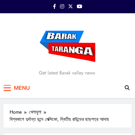
Skip
to
content
Barak Taranga
Get latest Barak valley news
MENU
Home
খেলাধুলা
বিশ্বকাপে দুর্দান্ত ছন্দে মেক্সিকো, দ্বিতীয় রাউন্ডের ছাড়পত্র আদায়