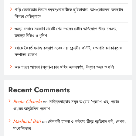
গাড়ি কেনাবেচার বিবাদে মধ্যস্থতাকারীকে ছুরিকাঘাত, আশঙ্কাজনক অবস্থায়
শিলচর মেডিক্যালে
গুমড়া বাজারে সরকারি মার্কেট শেড দখলের চেষ্টার অভিযোগে তীব্র চাঞ্চল্য,
তদন্তে বিডিও ও পুলিশ
বরাকে কৈবর্ত সমাজ কল্যাণ মঞ্চের নয়া কেন্দ্রীয় কমিটি, সভাপতি রমাকান্ত ও
সম্পাদক রাজেশ
অরুণাচলে আলফা (স্বাঃ)-র চার জঙ্গির আত্মসমর্পণ, উদ্ধার অস্ত্র ও গুলি
Recent Comments
Reeta Chanda
on
সাহিত্যযাত্রায় নতুন অধ্যায় ‘প্রতাপ’-এর, প্রথম
খণ্ডের আনুষ্ঠানিক প্রকাশ
Mashurul Bari
on
মৌলবাদী হামলা ও বর্বরতার তীব্র প্রতিবাদ কবি, লেখক,
সাংবাদিকদের