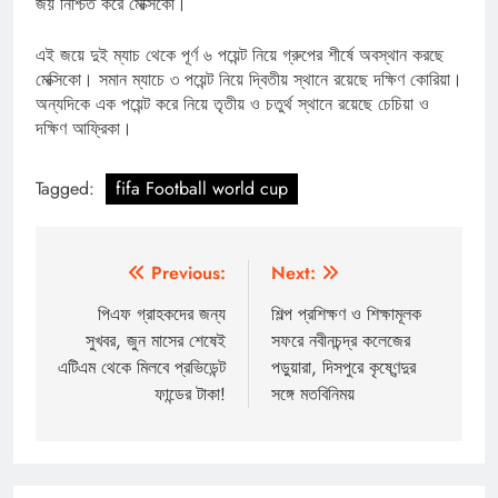
জয় নিশ্চিত করে মেক্সিকো।
এই জয়ে দুই ম্যাচ থেকে পূর্ণ ৬ পয়েন্ট নিয়ে গ্রুপের শীর্ষে অবস্থান করছে
মেক্সিকো। সমান ম্যাচে ৩ পয়েন্ট নিয়ে দ্বিতীয় স্থানে রয়েছে দক্ষিণ কোরিয়া।
অন্যদিকে এক পয়েন্ট করে নিয়ে তৃতীয় ও চতুর্থ স্থানে রয়েছে চেচিয়া ও
দক্ষিণ আফ্রিকা।
Tagged:
fifa Football world cup
Post
Previous:
Next:
navigation
পিএফ গ্রাহকদের জন্য
শিল্প প্রশিক্ষণ ও শিক্ষামূলক
সুখবর, জুন মাসের শেষেই
সফরে নবীনচন্দ্র কলেজের
এটিএম থেকে মিলবে প্রভিডেন্ট
পড়ুয়ারা, দিসপুরে কৃষ্ণেন্দুর
ফান্ডের টাকা!
সঙ্গে মতবিনিময়