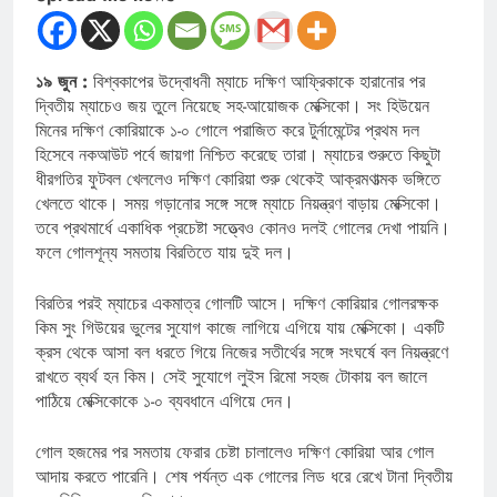
১৯ জুন :
বিশ্বকাপের উদ্বোধনী ম্যাচে দক্ষিণ আফ্রিকাকে হারানোর পর
দ্বিতীয় ম্যাচেও জয় তুলে নিয়েছে সহ-আয়োজক মেক্সিকো। সং হিউয়েন
মিনের দক্ষিণ কোরিয়াকে ১-০ গোলে পরাজিত করে টুর্নামেন্টের প্রথম দল
হিসেবে নকআউট পর্বে জায়গা নিশ্চিত করেছে তারা। ম্যাচের শুরুতে কিছুটা
ধীরগতির ফুটবল খেললেও দক্ষিণ কোরিয়া শুরু থেকেই আক্রমণাত্মক ভঙ্গিতে
খেলতে থাকে। সময় গড়ানোর সঙ্গে সঙ্গে ম্যাচে নিয়ন্ত্রণ বাড়ায় মেক্সিকো।
তবে প্রথমার্ধে একাধিক প্রচেষ্টা সত্ত্বেও কোনও দলই গোলের দেখা পায়নি।
ফলে গোলশূন্য সমতায় বিরতিতে যায় দুই দল।
বিরতির পরই ম্যাচের একমাত্র গোলটি আসে। দক্ষিণ কোরিয়ার গোলরক্ষক
কিম সুং গিউয়ের ভুলের সুযোগ কাজে লাগিয়ে এগিয়ে যায় মেক্সিকো। একটি
ক্রস থেকে আসা বল ধরতে গিয়ে নিজের সতীর্থের সঙ্গে সংঘর্ষে বল নিয়ন্ত্রণে
রাখতে ব্যর্থ হন কিম। সেই সুযোগে লুইস রিমো সহজ টোকায় বল জালে
পাঠিয়ে মেক্সিকোকে ১-০ ব্যবধানে এগিয়ে দেন।
গোল হজমের পর সমতায় ফেরার চেষ্টা চালালেও দক্ষিণ কোরিয়া আর গোল
আদায় করতে পারেনি। শেষ পর্যন্ত এক গোলের লিড ধরে রেখে টানা দ্বিতীয়