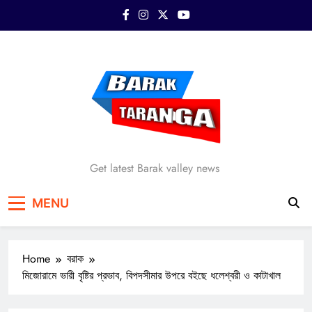
Skip
to
content
Barak Taranga
Get latest Barak valley news
MENU
Home
বরাক
মিজোরামে ভারী বৃষ্টির প্রভাব, বিপদসীমার উপরে বইছে ধলেশ্বরী ও কাটাখাল