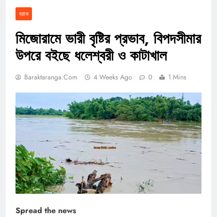
বরাক
মিজোরামে ভারী বৃষ্টির প্রভাব, বিপদসীমার
উপরে বইছে ধলেশ্বরী ও কাটাখাল
Baraktaranga.com
4 Weeks Ago
0
1 Mins
Spread the news