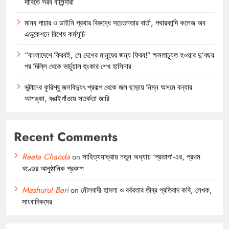
দাবিতে সরব বাসিন্দারা
মানব পাচার ও ডাইনি প্রথার বিরুদ্ধে সচেতনতার বার্তা, পথারকান্দি কলেজ অব
এডুকেশনে বিশেষ কর্মসূচি
“বাংলাদেশে ফিরবই, সে দেশের মানুষের জন্য ফিরব!” ক্ষমতাচ্যুত হওয়ার দু’বছর
পর দিল্লি থেকে ভার্চুয়াল হুংকার শেখ হাসিনার
ভুটানের কুরিশ্বু জলবিদ্যুৎ প্রকল্প থেকে জল ছাড়ায় নিম্ন অসমে বন্যার
আশঙ্কা, বঙাইগাঁওয়ে সতর্কতা জারি
Recent Comments
Reeta Chanda
on
সাহিত্যযাত্রায় নতুন অধ্যায় ‘প্রতাপ’-এর, প্রথম
খণ্ডের আনুষ্ঠানিক প্রকাশ
Mashurul Bari
on
মৌলবাদী হামলা ও বর্বরতার তীব্র প্রতিবাদ কবি, লেখক,
সাংবাদিকদের