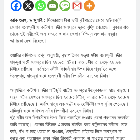
বরাক তরঙ্গ, ৯ জুলাই :
মিজোরামে টানা ভারী বৃষ্টিপাতের জেরে হাইলাকান্দি
জেলার ধলেশ্বরী ও কাটাখাল নদীর জলস্তর দ্রুত বৃদ্ধি পেয়েছে। বুধবার রাত
থেকে দুই নদীতেই জল বাড়তে থাকায় জেলার বিভিন্ন এলাকায় বন্যার
আশঙ্কা দেখা দিয়েছে।
ওয়াটার কমিশনের তথ্য অনুযায়ী, বৃহস্পতিবার সন্ধ্যা ৭টায় ধলেশ্বরী নদীর
ঘাড়মুরা ঘাটে জলস্তর ছিল ২৯.৬৫ মিটার। রাত ৮টায় তা বেড়ে ২৯.৬৬
মিটারে পৌঁছায়। বর্তমানে নদীটি বিপদসীমার উপর দিয়ে প্রবাহিত হচ্ছে।
উল্লেখ্য, ঘাড়মুরা ঘাটে ধলেশ্বরী নদীর বিপদসীমা ২৮.০৫ মিটার।
অন্যদিকে কাটাখাল নদীর মাটিজুরি ঘাটেও জলস্তর উদ্বেগজনক হারে বাড়ছে।
সন্ধ্যা ৭টায় সেখানে জলস্তর ছিল ২০.৮১ মিটার, যা রাত ৮টায় বেড়ে ২০.৮৭
মিটারে পৌঁছেছে। অর্থাৎ মাত্র এক ঘণ্টায় ৬ সেন্টিমিটার জল বৃদ্ধি পেয়েছে।
মাটিজুরি ঘাটে কাটাখাল নদীর বিপদসীমা ২০.২৭ মিটার।
দুই নদীর জল বিপদসীমার উপর দিয়ে প্রবাহিত হওয়ায় জেলা প্রশাসন সতর্কতা
জারি করেছে। জেলার বিভিন্ন এলাকায় মাইকিং করে বাসিন্দাদের নদীতে নেমে
কাঠ, বাঁশ বা মাছ ধরতে না যাওয়ার, বৈদ্যুতিক লাইনের নিচে অবস্থান না
করার এবং প্রয়োজন ছাড়া নদীর তীরবর্তী এলাকায় না যাওয়ার পরামর্শ দেওয়া