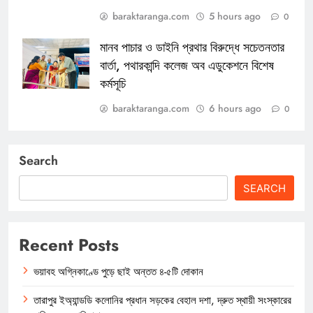
baraktaranga.com
5 hours ago
0
মানব পাচার ও ডাইনি প্রথার বিরুদ্ধে সচেতনতার
বার্তা, পথারকান্দি কলেজ অব এডুকেশনে বিশেষ
কর্মসূচি
baraktaranga.com
6 hours ago
0
Search
SEARCH
Recent Posts
ভয়াবহ অগ্নিকাণ্ডে পুড়ে ছাই অন্তত ৪-৫টি দোকান
তারাপুর ইঅ্যান্ডডি কলোনির প্রধান সড়কের বেহাল দশা, দ্রুত স্থায়ী সংস্কারের