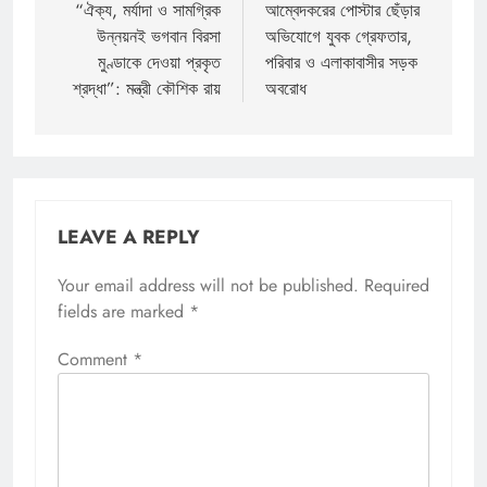
navigation
“ঐক্য, মর্যাদা ও সামগ্রিক
আম্বেদকরের পোস্টার ছেঁড়ার
উন্নয়নই ভগবান বিরসা
অভিযোগে যুবক গ্রেফতার,
মুণ্ডাকে দেওয়া প্রকৃত
পরিবার ও এলাকাবাসীর সড়ক
শ্রদ্ধা”: মন্ত্রী কৌশিক রায়
অবরোধ
LEAVE A REPLY
Your email address will not be published.
Required
fields are marked
*
Comment
*