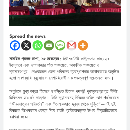
Spread the news
সাময়িক প্রসঙ্গ ভাগা, ১৫ নভেম্বর :
হিউম্যানিটি ফাউন্ডেশন কাছাড়ের
উদ্যোগে এবং ভাগাবাজার গাঁও পঞ্চায়েত, আঞ্চলিক পঞ্চায়েত ও
শ্যামাচরণপুর–শেওরারতল জেলা পরিষদের ব্যবস্থাপনায় ভাগাবাজারে অনুষ্ঠিত
হলো মারণব্যাধি ক্যান্সার ও নেশা-বিরোধী এক গুরুত্বপূর্ণ সচেতনতা সভা।
অনুষ্ঠানে মুখ্য বক্তা হিসেবে উপস্থিত ছিলেন পদ্মশ্রী পুরস্কারপ্রাপ্ত বিশিষ্ট
চিকিৎসক ডাঃ রবি কান্নান। তিনি ক্যান্সারসহ বিভিন্ন জটিল রোগ প্রতিরোধে
“জীবনযাত্রার পরিবর্তন” এবং “তামাকজাত দ্রব্য থেকে মুক্তি”—এই দুই
বিষয়কে বিশেষভাবে গুরুত্ব দিয়ে চারটি প্রতিরোধমূলক উপায় বিস্তারিতভাবে
ব্যাখ্যা করেন।