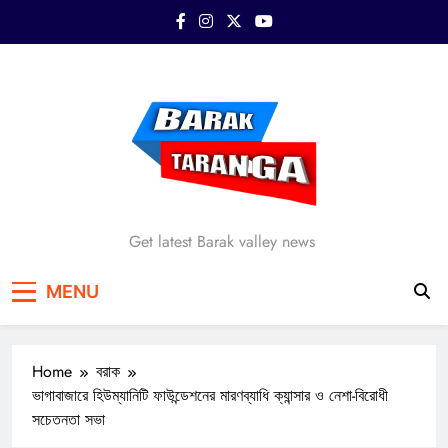
Skip
to
content
Barak Taranga
Get latest Barak valley news
MENU
Home
বরাক
ভাগাবাজারে হিউম্যানিটি ফাউন্ডেশনের মারণব্যাধি ক্যান্সার ও নেশা-বিরোধী
সচেতনতা সভা