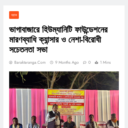
বরাক
ভাগাবাজারে হিউম্যানিটি ফাউন্ডেশনের
মারণব্যাধি ক্যান্সার ও নেশা-বিরোধী
সচেতনতা সভা
Baraktaranga.com
9 Months Ago
0
1 Mins