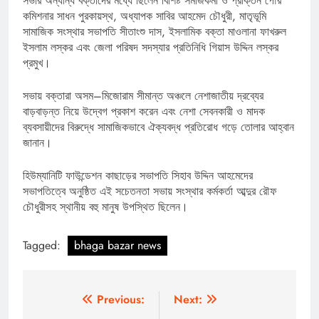
সভার অন্যান্য বক্তাদের মধ্যে ছিলেন বিশিষ্ট সমাজকর্মী ও প্রাক্তন পৌর
কমিশনার সাধন পুরকায়স্থ, অধ্যাপক সাবির আহমেদ চৌধুরী, মাতৃভূমি
সামাজিক সংস্থার সভাপতি সীতাংশু দাস, ইসলামিক বক্তা মাওলানা ফাখরুল
ইসলাম লস্কর এবং জেলা পরিষদ সদস্যার প্রতিনিধি গিয়াস উদ্দিন লস্কর
প্রমুখ।
সভায় বক্তারা অসম–মিজোরাম সীমান্ত অঞ্চলে নেশাজাতীয় দ্রব্যের
বাড়বাড়ন্ত নিয়ে উদ্বেগ প্রকাশ করেন এবং নেশা সেবনকারী ও মাদক
ব্যবসায়ীদের বিরুদ্ধে সামাজিকভাবে ঐক্যবদ্ধ প্রতিরোধ গড়ে তোলার আহ্বান
জানান।
হিউম্যানিটি ফাউন্ডেশন কাছাড়ের সভাপতি সিহাব উদ্দিন আহমেদের
সভাপতিত্বে অনুষ্ঠিত এই সচেতনতা সভায় সংস্থার কর্মকর্তা আব্দুর রৌফ
চৌধুরীসহ স্থানীয় বহু মানুষ উপস্থিত ছিলেন।
Tagged:
bhaga bazar news
Post
Previous:
Next: