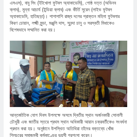
এসএস), বাবু সিং (ইটখোলা ফুটবল অ্যাকাডেমি), গোষ্ঠ দত্ত (অভিনব
ক্লাব), মুন্না আচার্য (ইন্ডিয়া ক্লাব) এবং কীর্তি সুরেন (লাইভ ফুটবল
অ্যাকাডেমি, হাতিছড়া)। পাশাপাশি রাজ্য দলের প্রাক্তন মহিলা ফুটবলার
কিরণ চোয়ান, লক্ষ্মী মুন্ডা, মঞ্জুলি দাস, সুনন্দা চানু ও সরস্বতী মিধাকেও
বিশেষভাবে সম্মানিত করা হয়।
আন্তর্জাতিক যোগ দিবস উপলক্ষে অসমে দ্বিতীয় স্থান অর্জনকারী সোনালী
চৌধুরী এবং জাতীয় স্তরে প্রথম স্থান অধিকারী আয়ান চক্রবর্তীকেও সংবর্ধনা
প্রদান করা হয়। অনুষ্ঠানে উপস্থিত অতিথিরা তাঁদের বক্তব্যে খোঁজ
শিলচরের সমাজমুখী কর্মকাণ্ডের ভূয়সী প্রশংসা করেন।