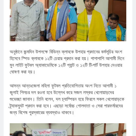
অনুষ্ঠানে জন্মদিন উপলক্ষে বিভিন্ন ক্লাবকে উপহার প্রদানের কর্মসূচির অংশ
হিসেবে স্পিড ক্লাবকে ১২টি চেয়ার প্রদান করা হয়। পাশাপাশি আগামী দিনে
মুন লাইট ফুটবল অ্যাকাডেমিকে ১২টি প্যান্ট ও ১২টি টি-শার্ট উপহার দেওয়ার
ঘোষণা করা হয়।
আসন্ন আন্তঃজেলা মহিলা ফুটবল প্রতিযোগিতায় অংশ নিতে আগামী ১
জুলাই শিলচর দল রওনা হবে উল্লেখ করে সজল লস্কর খেলোয়াড়দের
শুভেচ্ছা জানান। তিনি বলেন, দল চ্যাম্পিয়ন হয়ে ফিরলে সকল খেলোয়াড়কে
ট্র্যাকস্যুট প্রদান করা হবে। এছাড়া সর্বোচ্চ গোলদাতা ও সেরা পারফর্মারদের
জন্য বিশেষ পুরস্কারের ব্যবস্থাও থাকবে।