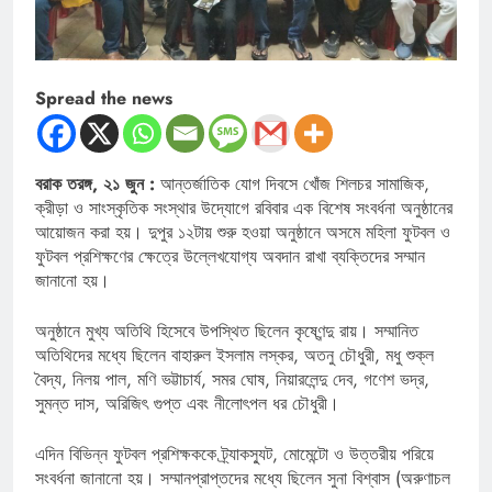
Spread the news
বরাক তরঙ্গ, ২১ জুন :
আন্তর্জাতিক যোগ দিবসে খোঁজ শিলচর সামাজিক,
ক্রীড়া ও সাংস্কৃতিক সংস্থার উদ্যোগে রবিবার এক বিশেষ সংবর্ধনা অনুষ্ঠানের
আয়োজন করা হয়। দুপুর ১২টায় শুরু হওয়া অনুষ্ঠানে অসমে মহিলা ফুটবল ও
ফুটবল প্রশিক্ষণের ক্ষেত্রে উল্লেখযোগ্য অবদান রাখা ব্যক্তিদের সম্মান
জানানো হয়।
অনুষ্ঠানে মুখ্য অতিথি হিসেবে উপস্থিত ছিলেন কৃষ্ণেন্দু রায়। সম্মানিত
অতিথিদের মধ্যে ছিলেন বাহারুল ইসলাম লস্কর, অতনু চৌধুরী, মধু শুক্ল
বৈদ্য, নিলয় পাল, মণি ভট্টাচার্য, সমর ঘোষ, নিয়ারলেন্দু দেব, গণেশ ভদ্র,
সুমন্ত দাস, অরিজিৎ গুপ্ত এবং নীলোৎপল ধর চৌধুরী।
এদিন বিভিন্ন ফুটবল প্রশিক্ষককে ট্র্যাকস্যুট, মোমেন্টো ও উত্তরীয় পরিয়ে
সংবর্ধনা জানানো হয়। সম্মানপ্রাপ্তদের মধ্যে ছিলেন সুনা বিশ্বাস (অরুণাচল