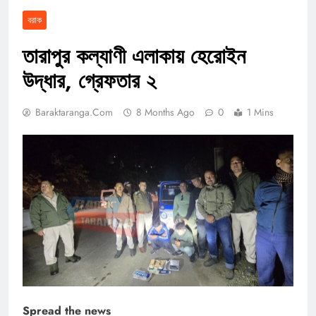
বরাক
তারাপুর কল্যাণী এলাকায় হেরোইন
উদ্ধার, গ্রেফতার ২
Baraktaranga.com
8 Months Ago
0
1 Mins
Spread the news