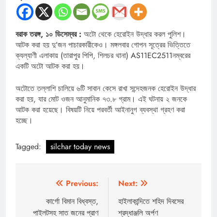
বরাক তরঙ্গ, ১০ ডিসেম্বর :
অটো থেকে হেরোইন উদ্ধার করল পুলিশ।
আটক করা হয় দু’জন পাচারকারীকেও। মঙ্গলবার গোপন সূত্রের ভিত্তিতে
ক্যল্যাণী এলাকায় (তারাপুর পিপি, শিলচর থানা) AS11EC2511নম্বরের
একটি অটো আটক করা হয়।
অটোতে তল্লাশি চালিয়ে ৬টি সাবান কেসে রাখা সন্দেহজনক হেরোইন উদ্ধার
করা হয়, যার মোট ওজন আনুমানিক ৭৩.৮ গ্রাম। এই ঘটনায় ২ জনকে
আটক করা হয়েছে। বিষয়টি নিয়ে পরবর্তী আইনানুগ ব্যবস্থা গ্রহণ করা
হচ্ছে।
Tagged:
silchar today news
Post
Previous:
Next:
navigation
কার্গো বিমান বিধ্বস্ত,
হাইলাকান্দিতে শহিদ দিবসের
পাইলটসহ সাত জনের প্রাণ
শ্রদ্ধাঞ্জলি অর্পণ