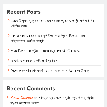
Recent Posts
যোরহাটে সুলভ মূল্যের দোকান, জল সরবরাহ প্রকল্প ও গান্ধী পার্ক পরিদর্শন
কৌশিক রায়ের
‘বন্দে মাতরম’-এর ১৫০ বছর পূর্তি উপলক্ষে মণিপুর ও মিজোরাম আসাম
রাইফেলসের একাধিক কর্মসূচি
গুয়াহাটিতে ভয়াবহ ভূমিধস, অল্পের জন্য রক্ষা দুই পরিবারের ঘর
ঝাড়খণ্ডে আলোচনায় জট, জারি প্রতিবাদ
মিথ্যে কেসে ফাঁসানোর হুমকি, ১৪ তলা থেকে লাফ দিয়ে আত্মঘাতী ছাত্র
Recent Comments
Reeta Chanda
on
সাহিত্যযাত্রায় নতুন অধ্যায় ‘প্রতাপ’-এর, প্রথম
খণ্ডের আনুষ্ঠানিক প্রকাশ