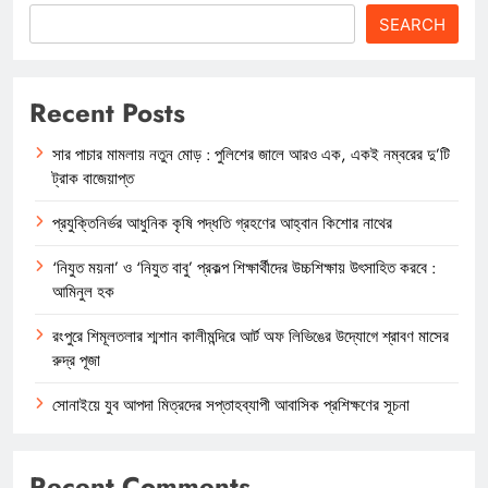
SEARCH
Recent Posts
সার পাচার মামলায় নতুন মোড় : পুলিশের জালে আরও এক, একই নম্বরের দু’টি
ট্রাক বাজেয়াপ্ত
প্রযুক্তিনির্ভর আধুনিক কৃষি পদ্ধতি গ্রহণের আহ্বান কিশোর নাথের
‘নিযুত ময়না’ ও ‘নিযুত বাবু’ প্রকল্প শিক্ষার্থীদের উচ্চশিক্ষায় উৎসাহিত করবে :
আমিনুল হক
রংপুরে শিমূলতলার শ্মশান কালীমন্দিরে আর্ট অফ লিভিঙের উদ্যোগে শ্রাবণ মাসের
রুদ্র পূজা
সোনাইয়ে যুব আপদা মিত্রদের সপ্তাহব্যাপী আবাসিক প্রশিক্ষণের সূচনা
Recent Comments