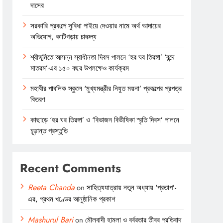
দাসের
সরকারি প্রকল্পে সুবিধা পাইয়ে দেওয়ার নামে অর্থ আদায়ের
অভিযোগ, কাটিগড়ায় চাঞ্চল্য
শ্রীভূমিতে আসন্ন স্বাধীনতা দিবস পালনে ‘হর ঘর তিরঙ্গা’ ‘বন্দে
মাতরম’-এর ১৫০ বছর উপলক্ষেও কার্যক্রম
মহাবীর পাবলিক স্কুলে ‘মুখ্যমন্ত্রীর নিযুত ময়না’ প্রকল্পের প্রপত্র
বিতরণ
কাছাড়ে ‘হর ঘর তিরঙ্গা’ ও ‘বিভাজন বিভীষিকা স্মৃতি দিবস’ পালনে
চূড়ান্ত প্রস্তুতি
Recent Comments
Reeta Chanda
on
সাহিত্যযাত্রায় নতুন অধ্যায় ‘প্রতাপ’-
এর, প্রথম খণ্ডের আনুষ্ঠানিক প্রকাশ
Mashurul Bari
on
মৌলবাদী হামলা ও বর্বরতার তীব্র প্রতিবাদ