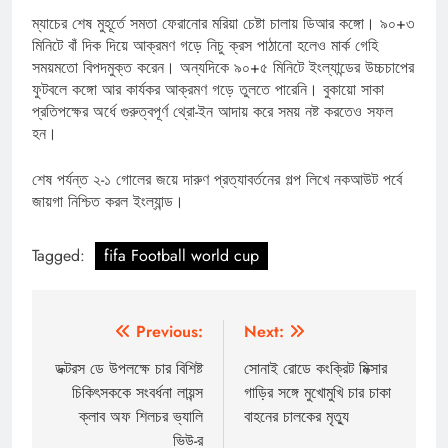
ম্যাচের শেষ মুহূর্তে সমতা ফেরানোর মরিয়া চেষ্টা চালায় ডিআর কঙ্গো। ৯০+৩
মিনিটে বাঁ দিক দিয়ে আক্রমণ গড়ে নিচু ক্রস পাঠানো হলেও মার্ক গেহি
সময়মতো বিপদমুক্ত করেন। অন্যদিকে ৯০+৫ মিনিটে ইংল্যান্ডের উচ্চচাপের
ফুটবলে কঙ্গো আর কার্যকর আক্রমণ গড়ে তুলতে পারেনি। বুকায়ো সাকা
প্রতিপক্ষের অর্ধে গুরুত্বপূর্ণ থ্রো-ইন আদায় করে সময় নষ্ট করতেও সফল
হন।
শেষ পর্যন্ত ২-১ গোলের জয়ে দারুণ প্রত্যাবর্তনের গল্প লিখে নকআউট পর্বে
জায়গা নিশ্চিত করল ইংল্যান্ড।
Tagged:
fifa Football world cup
Post
Previous:
Next:
navigation
ডক্টরস ডে উপলক্ষে চার বিশিষ্ট
সোনাই রোডে কংক্রিট মিক্সার
চিকিৎসককে সংবর্ধনা লায়ন্স
গাড়ির সঙ্গে মুখোমুখি চার চাকা
ক্লাব অফ শিলচর ভ্যালি
বাহনের চালকের মৃত্যু
ভিউ-র