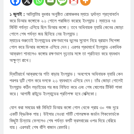
১ জুলাই :
আটলান্টায় বুধবার অনুষ্ঠিত রোমাঞ্চকর ম্যাচে দুর্দান্ত প্রত্যাবর্তন
করে ডিআর কঙ্গোকে ২-১ গোলে পরাজিত করেছে ইংল্যান্ড। ম্যাচের ৭৪
মিনিট পর্যন্ত এগিয়ে ছিল ডিআর কঙ্গো। তবে অধিনায়ক হ্যারি কেনের জোড়া
গোলে শেষ পর্যন্ত জয় ছিনিয়ে নেয় ইংল্যান্ড।
ম্যাচের শুরুতেই ইংল্যান্ডের রক্ষণভাগের ভুলের সুযোগ নিয়ে ব্রায়ান সিপেঙ্গা
গোল করে ডিআর কঙ্গোকে এগিয়ে দেন। এরপর প্রথমার্ধে ইংল্যান্ড একাধিক
আক্রমণ শানালেও কঙ্গোর রক্ষণভাগ দৃঢ়তার সঙ্গে তা প্রতিহত করে ব্যবধান
অক্ষুণ্ণ রাখে।
দ্বিতীয়ার্ধে আক্রমণের গতি বাড়ায় ইংল্যান্ড। অবশেষে অধিনায়ক হ্যারি কেন
পরপর দুটি গোল করে দলকে ২-১ ব্যবধানে এগিয়ে দেন। তাঁর জোড়া গোলেই
ইংল্যান্ড কঠিন লড়াইয়ের পর জয় নিশ্চিত করে এবং শেষ ষোলোর টিকিট পাকা
করে। আগামী রাউন্ডে ইংল্যান্ডের প্রতিপক্ষ হবে মেক্সিকো।
যোগ করা সময়ের ষষ্ঠ মিনিটে ডিআর কঙ্গো গোল থেকে প্রায় ৩০ গজ দূরে
একটি ফ্রি-কিক পায়। উইসার নেওয়া শটটি গোলরক্ষক জর্ডান পিকফোর্ডকে
কিছুটা চিন্তায় ফেললেও শেষ পর্যন্ত বলটি ক্রসবারের ওপর দিয়ে বেরিয়ে
যায়। এরপরই শেষ বাঁশি বাজান রেফারি।