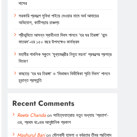
দাসের
সরকারি প্রকল্পে সুবিধা পাইয়ে দেওয়ার নামে অর্থ আদায়ের
অভিযোগ, কাটিগড়ায় চাঞ্চল্য
শ্রীভূমিতে আসন্ন স্বাধীনতা দিবস পালনে ‘হর ঘর তিরঙ্গা’ ‘বন্দে
মাতরম’-এর ১৫০ বছর উপলক্ষেও কার্যক্রম
মহাবীর পাবলিক স্কুলে ‘মুখ্যমন্ত্রীর নিযুত ময়না’ প্রকল্পের প্রপত্র
বিতরণ
কাছাড়ে ‘হর ঘর তিরঙ্গা’ ও ‘বিভাজন বিভীষিকা স্মৃতি দিবস’ পালনে
চূড়ান্ত প্রস্তুতি
Recent Comments
Reeta Chanda
on
সাহিত্যযাত্রায় নতুন অধ্যায় ‘প্রতাপ’-
এর, প্রথম খণ্ডের আনুষ্ঠানিক প্রকাশ
Mashurul Bari
on
মৌলবাদী হামলা ও বর্বরতার তীব্র প্রতিবাদ