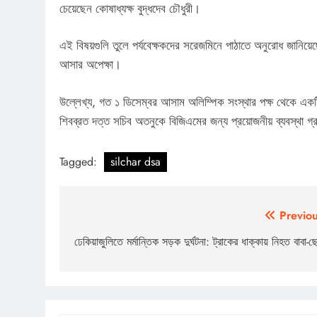
চেয়েছেন কোষাধ্যক্ষ বুদ্ধদেব চৌধুরী।
এই বিষয়গুলি তুলে পর্যবেক্ষকদের সরেজমিনে পাঠাতে অনুরোধ জানিয়
আসার অপেক্ষা।
উল্লেখ্য, গত ১ ডিসেম্বর আসাম অলিম্পিক সংস্থার পক্ষ থেকে এ
শিবব্রত দত্ত সচিব অতনুকে বিজিএমের জন্য প্রয়োজনীয় ব্যবস্থা গ্
Tagged:
silchar dsa
Post
Previou
navigation
ঢেকিয়াজুলিতে মর্মান্তিক সড়ক দুর্ঘটনা: ট্রাকের ধাক্কায় নিহত বাবা-ছ