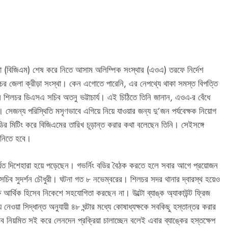
সভা (বিজিএম) শেষ করে নিতে আসাম অলিম্পিক সংস্থার (এওএ) তরফে নির্দেশ
র জেলা ক্রীড়া সংস্থা। কেন এগোতে পারেনি, এর নেপথ্যে থাকা সমস্ত বিপত্তি
ন শিলচর ডিএসএ সচিব অতনু ভট্টাচার্য। এই চিঠিতে তিনি জানান, এওএ-র বেঁধে
 সেজন্য পরিস্থিতি মসৃণভাবে এগিয়ে নিয়ে যাওয়ার জন্য দু’জন পর্যবেক্ষক নিয়োগ
ডির মিটিং করে বিজিএমের তারিখ চূড়ান্ত করার কথা বলেছেন তিনি। সেইসঙ্গে
 নিতে হবে।
 কার্যত দিশেহারা হয়ে পড়েছেন। গভর্নিং বডির বৈঠক করতে হলে সবার আগে প্রয়োজন
 সচিব সুদর্শন চৌধুরী। ঘটনা গত ৮ নভেম্বরের। শিলচর সদর থানার দ্বারস্থ হয়েও
 আর্থিক হিসেব নিকেশে সহযোগিতা করছেন না। উল্টো ব্যাঙ্ক অ্যাকাউন্ট ফ্রিজ
নেওয়া সিদ্ধান্ত অনুযায়ী ৪৮ ঘন্টার মধ্যে কোষাধ্যক্ষকে সবকিছু হস্তান্তর করার
িয়মিত সই করে লেনদেন প্রক্রিয়া চালাচ্ছেন বলেই এবার ব্যাঙ্কের হস্তক্ষেপ