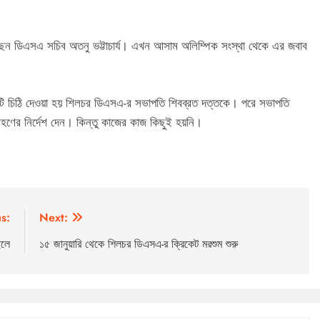
েছেন ডিএসএ সচিব অতনু ভট্টাচার্য। এখন আসাম অলিম্পিক সংস্থা থেকে এর জবাব
কটি চিঠি দেওয়া হয় শিলচর ডিএসএ-র সভাপতি শিবব্রত দত্তকে। পরে সভাপতি
রহণের নির্দেশ দেন। কিন্তু কাজের কাজ কিছুই হয়নি।
s:
Next:
েলে
১৫ জানুয়ারি থেকে শিলচর ডিএসএ-র ক্রিকেট মরশুম শুরু