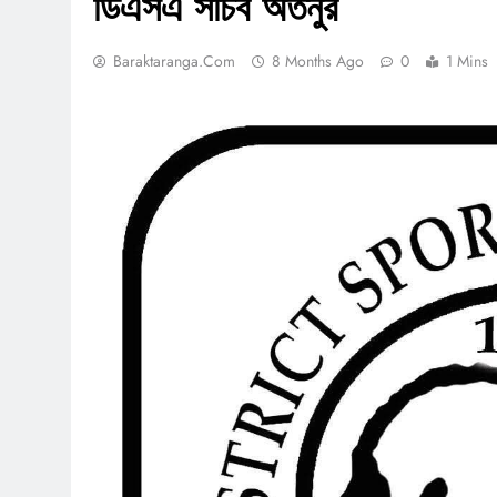
ডিএসএ সচিব অতনুর
Baraktaranga.com
8 Months Ago
0
1 Mins