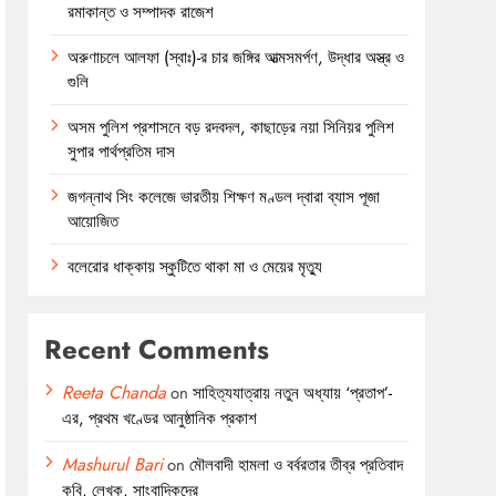
রমাকান্ত ও সম্পাদক রাজেশ
অরুণাচলে আলফা (স্বাঃ)-র চার জঙ্গির আত্মসমর্পণ, উদ্ধার অস্ত্র ও
গুলি
অসম পুলিশ প্রশাসনে বড় রদবদল, কাছাড়ের নয়া সিনিয়র পুলিশ
সুপার পার্থপ্রতিম দাস
জগন্নাথ সিং কলেজে ভারতীয় শিক্ষণ মণ্ডল দ্বারা ব্যাস পূজা
আয়োজিত
বলেরোর ধাক্কায় স্কুটিতে থাকা মা ও মেয়ের মৃত্যু
Recent Comments
Reeta Chanda
on
সাহিত্যযাত্রায় নতুন অধ্যায় ‘প্রতাপ’-
এর, প্রথম খণ্ডের আনুষ্ঠানিক প্রকাশ
Mashurul Bari
on
মৌলবাদী হামলা ও বর্বরতার তীব্র প্রতিবাদ
কবি, লেখক, সাংবাদিকদের