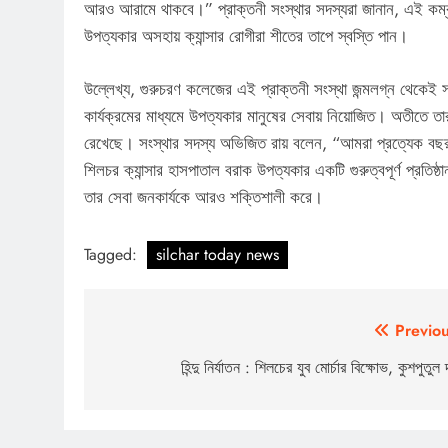
আরও আরামে থাকবে।” প্রাক্তনী সংস্থার সদস্যরা জানান, এই কম্ব
উপত্যকার অসহায় ক্যান্সার রোগীরা শীতের তাপে স্বস্তি পান।
উল্লেখ্য, গুরুচরণ কলেজের এই প্রাক্তনী সংস্থা জন্মলগ্ন থেকেই সক
কার্যক্রমের মাধ্যমে উপত্যকার মানুষের সেবায় নিয়োজিত। অতীতে তারা 
রেখেছে। সংস্থার সদস্য অভিজিত রায় বলেন, “আমরা প্রত্যেক বছ
শিলচর ক্যান্সার হাসপাতাল বরাক উপত্যকার একটি গুরুত্বপূর্ণ প্রতিষ
তার সেবা জনকার্যকে আরও শক্তিশালী করে।
Tagged:
silchar today news
Post
Previou
navigation
হিন্দু নির্যাতন : শিলচের যুব মোর্চার বিক্ষোভ, কুশপুতুল 