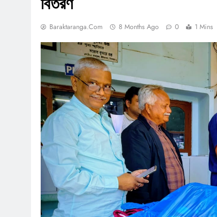
বিতরণ
Baraktaranga.com
8 Months Ago
0
1 Mins