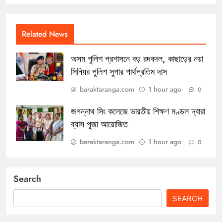
Related News
অসম পুলিশ প্রশাসনে বড় রদবদল, কাছাড়ের নয়া
সিনিয়র পুলিশ সুপার পার্থপ্রতিম দাস
baraktaranga.com
1 hour ago
0
জগন্নাথ সিং কলেজে ভারতীয় শিক্ষণ মণ্ডল দ্বারা
ব্যাস পূজা আয়োজিত
baraktaranga.com
1 hour ago
0
Search
SEARCH