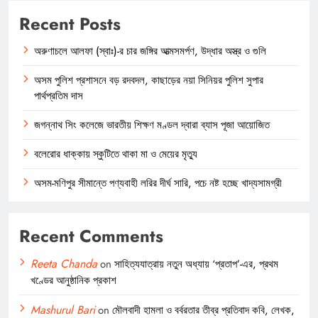
Recent Posts
অরুণাচলে আলফা (স্বাঃ)-র চার জঙ্গির আত্মসমর্পণ, উদ্ধার অস্ত্র ও গুলি
অসম পুলিশ প্রশাসনে বড় রদবদল, কাছাড়ের নয়া সিনিয়র পুলিশ সুপার
পার্থপ্রতিম দাস
জগন্নাথ সিং কলেজে ভারতীয় শিক্ষণ মণ্ডল দ্বারা ব্যাস পূজা আয়োজিত
বলেরোর ধাক্কায় স্কুটিতে থাকা মা ও মেয়ের মৃত্যু
অসম-মণিপুর সীমান্তে পণ্যবাহী লরির দীর্ঘ সারি, পচে নষ্ট হচ্ছে খাদ্যসামগ্রী
Recent Comments
Reeta Chanda
on
সাহিত্যযাত্রায় নতুন অধ্যায় ‘প্রতাপ’-এর, প্রথম
খণ্ডের আনুষ্ঠানিক প্রকাশ
Mashurul Bari
on
মৌলবাদী হামলা ও বর্বরতার তীব্র প্রতিবাদ কবি, লেখক,