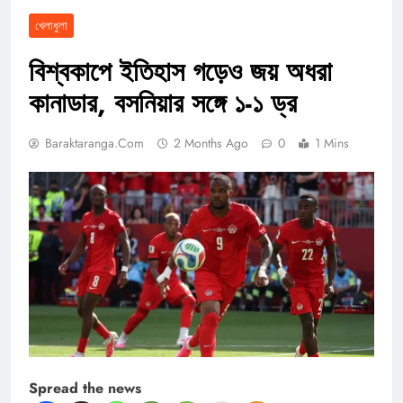
খেলাধুলা
বিশ্বকাপে ইতিহাস গড়েও জয় অধরা
কানাডার, বসনিয়ার সঙ্গে ১-১ ড্র
Baraktaranga.com
2 Months Ago
0
1 Mins
Spread the news