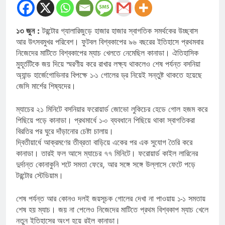
১৩ জুন :
টরন্টোর গ্যালারিজুড়ে হাজার হাজার স্বাগতিক সমর্থকের উচ্ছ্বাস
আর উৎসবমুখর পরিবেশ। ফুটবল বিশ্বকাপের ৯৬ বছরের ইতিহাসে প্রথমবার
নিজেদের মাটিতে বিশ্বকাপের ম্যাচ খেলতে নেমেছিল কানাডা। ঐতিহাসিক
মুহূর্তটিকে জয় দিয়ে স্মরণীয় করে রাখার লক্ষ্য থাকলেও শেষ পর্যন্ত বসনিয়া
অ্যান্ড হার্জেগোভিনার বিপক্ষে ১-১ গোলের ড্র নিয়েই সন্তুষ্ট থাকতে হয়েছে
জেসি মার্শের শিষ্যদের।
ম্যাচের ২১ মিনিটে বসনিয়ার ফরোয়ার্ড জোভো লুকিচের হেডে গোল হজম করে
পিছিয়ে পড়ে কানাডা। প্রথমার্ধে ১-০ ব্যবধানে পিছিয়ে থাকা স্বাগতিকরা
বিরতির পর ঘুরে দাঁড়ানোর চেষ্টা চালায়।
দ্বিতীয়ার্ধে আক্রমণের তীব্রতা বাড়িয়ে একের পর এক সুযোগ তৈরি করে
কানাডা। তারই ফল আসে ম্যাচের ৭৭ মিনিটে। ফরোয়ার্ড কাইল লারিনের
দুর্দান্ত কোনাকুনি শটে সমতা ফেরে, আর সঙ্গে সঙ্গে উল্লাসে ফেটে পড়ে
টরন্টোর স্টেডিয়াম।
শেষ পর্যন্ত আর কোনও দলই জয়সূচক গোলের দেখা না পাওয়ায় ১-১ সমতায়
শেষ হয় ম্যাচ। জয় না পেলেও নিজেদের মাটিতে প্রথম বিশ্বকাপ ম্যাচ খেলে
নতুন ইতিহাসের অংশ হয়ে রইল কানাডা।