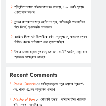
শ্রীভূমিতে আসাম রাইফেলসের বড় সাফল্য, ১.৬৫ কোটি মূল্যের
পোস্ত বীজ উদ্ধার
লন্ডনে বানত্রাণের জন্য তহবিল সংগ্রহ, অভিনেত্রী মেঘরঞ্জনীকে
ঘিরে বিতর্ক; মুখ্যমন্ত্রীর অসন্তোষ
ধলাইয়ে মিজো দুই কিশোরীকে ধর্ষণ, গ্রেপ্তার ৩, আদালত চত্বরে
ভিডিও ধারণের অভিযোগে জেল হাজতে মহিলা
উজান অসমে বন্যায় মৃত বেড়ে ৯৫ জন, কাটেনি দুর্ভোগ, নতুন করে
প্লাবনের আশঙ্কায় আতঙ্ক
Recent Comments
Reeta Chanda
on
সাহিত্যযাত্রায় নতুন অধ্যায় ‘প্রতাপ’-
এর, প্রথম খণ্ডের আনুষ্ঠানিক প্রকাশ
Mashurul Bari
on
মৌলবাদী হামলা ও বর্বরতার তীব্র প্রতিবাদ
কবি, লেখক, সাংবাদিকদের