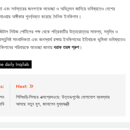
পনদাতা এবং সর্বস্তরের জনগণকে শুভেচ্ছা ও অভিনন্দন জানিয়ে ভবিষ্যতেও দেশের
ে যাওয়ার অঙ্গীকার পুনর্ব্যক্ত করেছে দৈনিক ইনকিলাব।
িটাল নিউজ পোর্টালের পক্ষ থেকে পত্রিকাটির উত্তরোত্তর সাফল্য, সমৃদ্ধি ও
তুনিষ্ঠ সাংবাদিকতা এবং জনস্বার্থ রক্ষায় ইনকিলাবের ইতিবাচক ভূমিকা ভবিষ্যতেও
িলাবের পরিবারকে শুভেচ্ছা জানায়
বরাক তরঙ্গ গ্রুপ
।
he daily Inqilab
s:
Next:
িশন
শিলিগুড়ি-শিলচর এক্সপ্রেসওয়ে: উত্তর-পূর্বের যোগাযোগ ব্যবস্থায়
াবি
আসছে নতুন যুগ, জানালেন মুখ্যমন্ত্রী