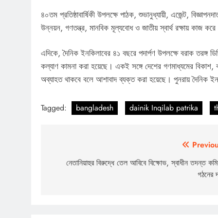
৪০তম প্রতিষ্ঠাবার্ষিকী উপলক্ষে পাঠক, শুভানুধ্যায়ী, এজেন্ট, বিজ্ঞা
উন্নয়ন, গণতন্ত্র, মানবিক মূল্যবোধ ও জাতীয় স্বার্থ রক্ষায় কাজ কর
এদিকে, দৈনিক ইনকিলাবের ৪১ বছরে পদার্পণ উপলক্ষে বরাক তরঙ্গ ডিজ
কল্যাণ কামনা করা হয়েছে। একই সঙ্গে দেশের গণমাধ্যমের বিকাশ, বস্
অব্যাহত থাকবে বলে আশাবাদ ব্যক্ত করা হয়েছে। পুনরায় দৈনিক ইনক
Tagged:
bangladesh
dainik Inqilab patrika
t
Post
Previou
navigation
নেতানিয়াহুর বিরুদ্ধে তেল আবিবে বিক্ষোভ, স্বাধীন তদন্ত কম
গঠনের দ