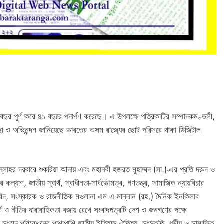
ছর পূর্ণ করে ৪১ বছরে পদার্পণ করেছে। এ উপলক্ষে পত্রিকাটির সম্পাদকমণ্ডলী,
ুভেচ্ছা ও অভিনন্দন জানিয়েছে ভারতের অসম রাজ্যের ছোট পরিসরে থাকা ডিজিটাল
ন আল্লাহর দরবারে শুকরিয়া আদায় এবং মহানবী হজরত মুহাম্মদ (সা.)-এর প্রতি দরুদ ও
াণ, জাতীয় স্বার্থ, স্বাধীনতা-সার্বভৌমত্ব, গণতন্ত্র, সামাজিক ন্যায়বিচার
্তাবিদ, সংস্কারক ও রাজনীতিক মওলানা এম এ মান্নান (রহ.) দৈনিক ইনকিলাব
 ও নীতির ধারাবাহিকতা বজায় রেখে সংবাদপত্রটি দেশ ও জনগণের পক্ষে
ংবাদ পরিবেশনের পাশাপাশি জাতীয় ইতিহাস-ঐতিহ্য, সংস্কৃতি, ধর্মীয় ও সামাজিক