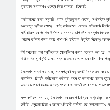
মূল্যবোধ সংরক্ষণেও গুরুত্ব দিয়ে আসছে পত্রিকাটি।
ইনকিলাবের ভাষ্য অনুযায়ী, মহান মুক্তিযুদ্ধের চেতনা, অর্থনৈতিক মুক্
গুরুত্বপূর্ণ ভূমিকা রয়েছে। সেই দায়িত্ববোধ থেকেই পত্রিকাটি দী
সার্বভৌমত্বের প্রশ্নে ইনকিলাব সবসময় আপসহীন অবস্থান নিয়েছে। দে
সোচ্চার ভূমিকা পালন করার পাশাপাশি ইতিহাস বিকৃতির বিরুদ্ধে অবস্থ
দীর্ঘ পথচলায় নানা প্রতিকূলতা মোকাবিলার কথাও উল্লেখ করা হয়। হ
পরিস্থিতির মুখোমুখি হলেও সত্য ও ন্যায়ের পক্ষে অবস্থান থেকে পত্
ইনকিলাব কর্তৃপক্ষের মতে, সংবাদপত্রটি শুধু একটি দৈনিক নয়, বরং এক
সামাজিক পরিবর্তন গভীরভাবে পর্যবেক্ষণ করে তা জনগণের সামনে তুল
আলোকে তরুণ সমাজকে গড়ে তোলার প্রয়োজনীয়তার ওপরও গুরুত্বা
সম্পাদকীয়তে বলা হয়, ইনকিলাব সবসময় গণতান্ত্রিক অগ্রযাত্রা, জা
দুর্নীতি, স্বেচ্ছাচারিতা ও জনস্বার্থবিরোধী কর্মকাণ্ডের সমালোচনায়