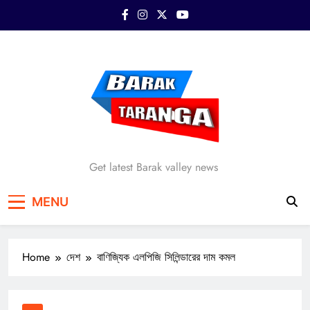
Skip
to
content
Barak Taranga
Get latest Barak valley news
MENU
Home
দেশ
বাণিজ্যিক এলপিজি সিলিন্ডারের দাম কমল