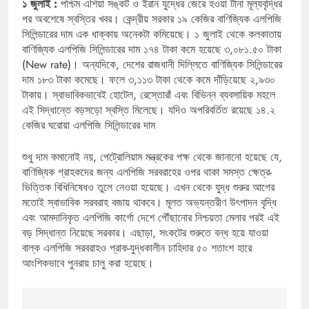
১ জুলাই :
পশ্চিম এশিয়া সঙ্কট ও ইরান যুদ্ধের জেরে হওয়া টানা মূল্যবৃদ্ধির
পর অবশেষে স্বস্তির খবর। কেন্দ্রীয় সরকার ১৯ কেজির বাণিজ্যিক এলপিজি
সিলিন্ডারের দাম এক ধাক্কায় অনেকটা কমিয়েছে। ১ জুলাই থেকে কলকাতায়
বাণিজ্যিক এলপিজি সিলিন্ডারের দাম ১৭৪ টাকা কমে হয়েছে ৩,০৮১.৫০ টাকা
(New rate)। অন্যদিকে, দেশের রাজধানী দিল্লিতে বাণিজ্যিক সিলিন্ডারের
দাম ১৮৩ টাকা কমেছে। ফলে ৩,১১৩ টাকা থেকে কমে দাঁড়িয়েছে ২,৯৩০
টাকায়। স্বাভাবিকভাবেই হোটেল, রেস্তোরাঁ এবং বিভিন্ন ব্যবসায়িক মহলে
এই সিদ্ধান্তে বড়সড়ো স্বস্তি মিলেছে। যদিও অপরিবর্তিত রয়েছে ১৪.২
কেজির ঘরোয়া এলপিজি সিলিন্ডারের দাম
শুধু দাম কমানোই নয়, পেট্রোলিয়াম মন্ত্রকের পক্ষ থেকে জানানো হয়েছে যে,
বাণিজ্যিক গ্রাহকদের জন্য এলপিজি সরবরাহের ওপর থাকা সমস্ত ক্ষেত্র-
ভিত্তিক বিধিনিষেধও তুলে নেওয়া হয়েছে। এখন থেকে যুদ্ধ শুরুর আগের
মতোই স্বাভাবিক সরবরাহ বজায় থাকবে। মূলত অভ্যন্তরীণ উৎপাদন বৃদ্ধি
এবং আমদানিকৃত এলপিজি কার্গো দেশে পৌঁছানোর নিশ্চয়তা মেলার পরই এই
বড় সিদ্ধান্ত নিয়েছে সরকার। এছাড়া, সংকটের শুরুতে বন্ধ হয়ে যাওয়া
বাল্ক এলপিজি সরবরাহও প্রাক-যুদ্ধকালীন চাহিদার ৫০ শতাংশ হারে
আংশিকভাবে পুনরায় চালু করা হয়েছে।