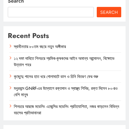
Search
SEARCH
Recent Posts
স্বাধীনতার ৮০তম বছরে নতুন অঙ্গীকার
১২ দফা দাবিতে শিলচরে শ্রমিক-কৃষকদের আইন অমান্য আন্দোলন, বিক্ষোভে
উত্তাল শহর
কৃষ্ণেন্দু পালের হাত ধরে গোলাঘাটে ডাল ও চিনি বিতরণ ফের শুরু
মধুরবন্দে GNRF-এর উদ্যোগে রক্তদান ও স্বাস্থ্য শিবির, রক্ত দিলেন ৮০-রও
বেশি মানুষ
শিলচরে আরজে মডেলিং এজেন্সির মডেলিং প্রতিযোগিতা, নজর কাড়লেন বিভিন্ন
বয়সের প্রতিভাবানরা