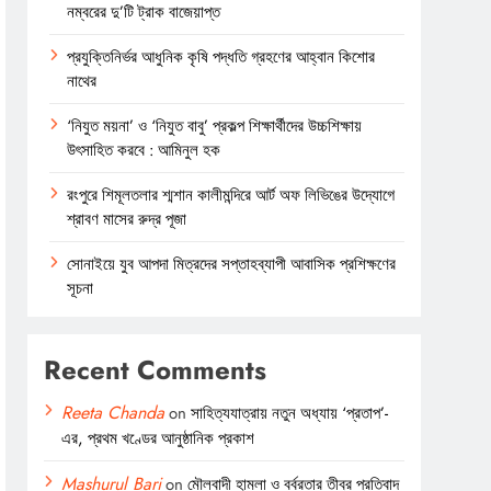
নম্বরের দু’টি ট্রাক বাজেয়াপ্ত
প্রযুক্তিনির্ভর আধুনিক কৃষি পদ্ধতি গ্রহণের আহ্বান কিশোর
নাথের
‘নিযুত ময়না’ ও ‘নিযুত বাবু’ প্রকল্প শিক্ষার্থীদের উচ্চশিক্ষায়
উৎসাহিত করবে : আমিনুল হক
রংপুরে শিমূলতলার শ্মশান কালীমন্দিরে আর্ট অফ লিভিঙের উদ্যোগে
শ্রাবণ মাসের রুদ্র পূজা
সোনাইয়ে যুব আপদা মিত্রদের সপ্তাহব্যাপী আবাসিক প্রশিক্ষণের
সূচনা
Recent Comments
Reeta Chanda
on
সাহিত্যযাত্রায় নতুন অধ্যায় ‘প্রতাপ’-
এর, প্রথম খণ্ডের আনুষ্ঠানিক প্রকাশ
Mashurul Bari
on
মৌলবাদী হামলা ও বর্বরতার তীব্র প্রতিবাদ