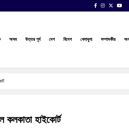
ক
অসম
উত্তর পূর্ব
দেশ
বিদেশ
খেলাধুলা
সম্পাদকীয়
অন্
র্ট
রল কলকাতা হাইকোর্ট