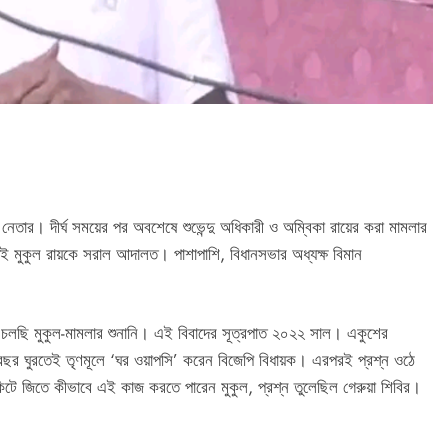
ল নেতার। দীর্ঘ সময়ের পর অবশেষে শুভেন্দু অধিকারী ও অম্বিকা রায়ের করা মামলার
েই মুকুল রায়কে সরাল আদালত। পাশাপাশি, বিধানসভার অধ্যক্ষ বিমান
্চে চলছি মুকুল-মামলার শুনানি। এই বিবাদের সূত্রপাত ২০২২ সাল। একুশের
 বছর ঘুরতেই তৃণমূলে ‘ঘর ওয়াপসি’ করেন বিজেপি বিধায়ক। এরপরই প্রশ্ন ওঠে
কিটে জিতে কীভাবে এই কাজ করতে পারেন মুকুল, প্রশ্ন তুলেছিল গেরুয়া শিবির।