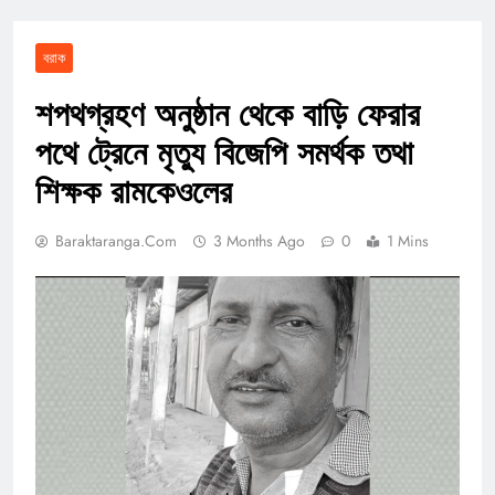
বরাক
শপথগ্রহণ অনুষ্ঠান থেকে বাড়ি ফেরার
পথে ট্রেনে মৃত্যু বিজেপি সমর্থক তথা
শিক্ষক রামকেওলের
Baraktaranga.com
3 Months Ago
0
1 Mins