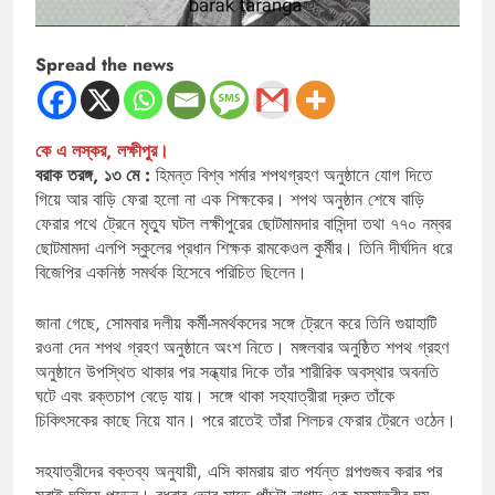
Spread the news
কে এ লস্কর, লক্ষীপুর।
বরাক তরঙ্গ, ১৩ মে :
হিমন্ত বিশ্ব শর্মার শপথগ্রহণ অনুষ্ঠানে যোগ দিতে
গিয়ে আর বাড়ি ফেরা হলো না এক শিক্ষকের। শপথ অনুষ্ঠান শেষে বাড়ি
ফেরার পথে ট্রেনে মৃত্যু ঘটল লক্ষীপুরের ছোটমামদার বাসিন্দা তথা ৭৭০ নম্বর
ছোটমামদা এলপি স্কুলের প্রধান শিক্ষক রামকেওল কুর্মীর। তিনি দীর্ঘদিন ধরে
বিজেপির একনিষ্ঠ সমর্থক হিসেবে পরিচিত ছিলেন।
জানা গেছে, সোমবার দলীয় কর্মী-সমর্থকদের সঙ্গে ট্রেনে করে তিনি গুয়াহাটি
রওনা দেন শপথ গ্রহণ অনুষ্ঠানে অংশ নিতে। মঙ্গলবার অনুষ্ঠিত শপথ গ্রহণ
অনুষ্ঠানে উপস্থিত থাকার পর সন্ধ্যার দিকে তাঁর শারীরিক অবস্থার অবনতি
ঘটে এবং রক্তচাপ বেড়ে যায়। সঙ্গে থাকা সহযাত্রীরা দ্রুত তাঁকে
চিকিৎসকের কাছে নিয়ে যান। পরে রাতেই তাঁরা শিলচর ফেরার ট্রেনে ওঠেন।
সহযাত্রীদের বক্তব্য অনুযায়ী, এসি কামরায় রাত পর্যন্ত গল্পগুজব করার পর