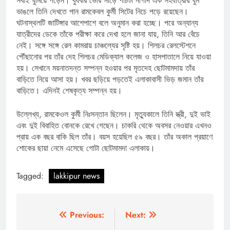
সবাই ঘুমিয়ে পড়েন। বুধবার ভোর সাড়ে পাঁচটা নাগাদ এক সহযাত্রীর ঘুম
ভাঙলে তিনি দেখতে পান রামকেবল কুর্মী সিটের নিচে পড়ে রয়েছেন।
ঘটনাস্থলটি জাটিঙ্গার আশেপাশে বলে অনুমান করা হচ্ছে। পরে অন্যান্য
যাত্রীদের ডেকে তাঁকে পরীক্ষা করে দেখা হলে জানা যায়, তিনি আর বেঁচে
নেই। সঙ্গে সঙ্গে রেল কামরায় চাঞ্চল্যের সৃষ্টি হয়। শিলচর রেলস্টেশনে
পৌঁছানোর পর তাঁর দেহ শিলচর মেডিক্যাল কলেজ ও হাসপাতালে নিয়ে যাওয়া
হয়। সেখানে ময়নাতদন্ত সম্পন্ন হওয়ার পর মৃতদেহ ছোটমামদায় তাঁর
বাড়িতে নিয়ে আসা হয়। খবর ছড়িয়ে পড়তেই এলাকাবাসী ভিড় জমান তাঁর
বাড়িতে। এদিনই শেষকৃত্য সম্পন্ন হয়।
উল্লেখ্য, রামকেওল কুর্মী নিঃসন্তান ছিলেন। মৃত্যুকালে তিনি স্ত্রী, দুই ভাই
এবং দুই বিবাহিত বোনকে রেখে গেছেন। চাকরি থেকে অবসর নেওয়ার এখনও
প্রায় এক বছর বাকি ছিল তাঁর। বয়স হয়েছিল ৫৯ বছর। তাঁর অকাল প্রয়াণে
শোকের ছায়া নেমে এসেছে গোটা ছোটমামদা এলাকায়।
Tagged:
lakkipur news
Post
Previous:
Next: