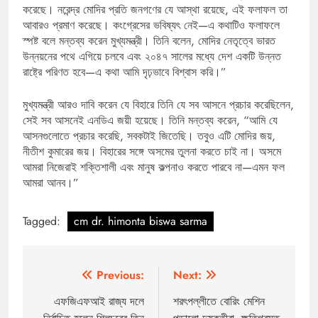
করেছে। নরেন্দ্র মোদির প্রতি জনগণের যে আস্থা রয়েছে, এই ফলাফল তা
আবারও প্রমাণ করেছে। কংগ্রেসের ভবিষ্যৎ নেই—এ কথাটিও ফলাফলে
স্পষ্ট বলে মন্তব্য করেন মুখ্যমন্ত্রী। তিনি বলেন, মোদির নেতৃত্বে ভারত
উন্নয়নের পথে এগিয়ে চলবে এবং ২০৪৭ সালের মধ্যে দেশ একটি উন্নত
রাষ্ট্রে পরিণত হবে—এ কথা আমি দৃঢ়ভাবে বিশ্বাস করি।”
মুখ্যমন্ত্রী আরও দাবি করেন যে বিহারে তিনি যে সব আসনে প্রচার করেছিলেন,
সেই সব আসনেই এনডিএ জয়ী হয়েছে। তিনি মন্তব্য করেন, “আমি যে
আসনগুলোতে প্রচার করেছি, সবকটাই জিতেছি। তবুও এটি মোদির জয়,
নীতীশ কুমারের জয়। বিহারের সঙ্গে অসমের তুলনা করতে চাই না। অসমে
আমরা নিজেরাই শক্তিশালী এবং মানুষ কল্পনাও করতে পারবে না—এমন ফল
আমরা আনব।”
Tagged:
cm dr. himonta biswa sarma
Post
Previous:
Next:
navigation
এফজিএফআই রাজ্য দলে
শরৎপল্লীতে বোরিং মেশিন