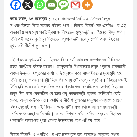
বরাক তরঙ্গ, ১৫ নভেম্বর :
বিহার বিধানসভা নির্বাচনে এনডিএ বিপুল
সংখ্যাগরিষ্ঠতা নিয়ে সরকার গঠনের পথে। বিহারে বিজেপি-সহ এনডিএ–র এই
অভাবনীয় সাফল্যে প্রতিক্রিয়া জানিয়েছেন মুখ্যমন্ত্রী ড. হিমন্ত বিশ্ব শর্মা।
তিনি এই জয়ের কৃতিত্ব দিয়েছেন প্রধানমন্ত্রী নরেন্দ্র মোদি এবং বিহারের
মুখ্যমন্ত্রী নীতীশ কুমারকে।
এই প্রসঙ্গে মুখ্যমন্ত্রী ড. হিমন্ত বিশ্ব শর্মা আবারও কংগ্রেসের শীর্ষ নেতা
রাহুল গান্ধীকে কটাক্ষ করেন। জালুকবাড়ি বিধানসভার নতুন গড়লত রামসারানী
অঞ্চল উন্নয়ন দপ্তরের কার্যালয় উদ্বোধন করে সাংবাদিকদের মুখোমুখি হয়ে
তিনি বলেন, “রাহুল গান্ধী বিজেপির জন্য সৌভাগ্যের প্রতীক। বিহারে যখনই
তিনি চুরি করে ভোট প্রভাবিত করার প্রচার শুরু করেছিলেন, তখনই বিহারের
মানুষ ঠিক করে ফেলেছিল যে তারা শুধু প্রধানমন্ত্রী নরেন্দ্র মোদিকেই ভোট
দেবে, অন্য কাউকে নয়। মোদি ও নীতীশ কুমারের মানুষের কল্যাণে নেওয়া
সিদ্ধান্তেরই ফল এই বিজয়। অসমবাসীর পক্ষ থেকে আমি প্রধানমন্ত্রী
মোদিকে শুভেচ্ছা জানিয়েছি। আমরা বিশ্বাস করি মোদির নেতৃত্বে বিহারের
পাশাপাশি অসম-সহ পুরো দেশই উন্নয়নের পথে এগিয়ে যাবে।”
বিহারে বিজেপি ও এনডিএ–র এই চমকপ্রদ জয় অসমেও আনন্দের সঞ্চার