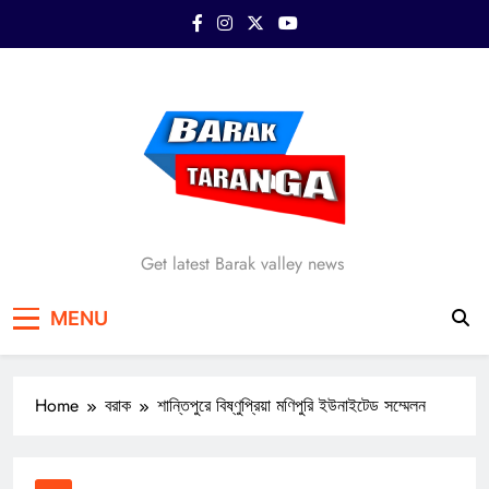
Skip
to
content
Barak Taranga
Get latest Barak valley news
MENU
Home
বরাক
শান্তিপুরে বিষ্ণুপ্রিয়া মণিপুরি ইউনাইটেড সম্মেলন