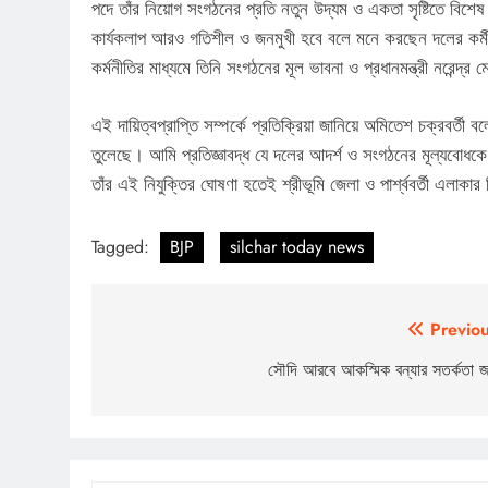
পদে তাঁর নিয়োগ সংগঠনের প্রতি নতুন উদ্যম ও একতা সৃষ্টিতে বিশেষ ভ
কার্যকলাপ আরও গতিশীল ও জনমুখী হবে বলে মনে করছেন দলের কর্মী-সম
কর্মনীতির মাধ্যমে তিনি সংগঠনের মূল ভাবনা ও প্রধানমন্ত্রী নরেন্দ্র 
এই দায়িত্বপ্রাপ্তি সম্পর্কে প্রতিক্রিয়া জানিয়ে অমিতেশ চক্রবর
তুলেছে। আমি প্রতিজ্ঞাবদ্ধ যে দলের আদর্শ ও সংগঠনের মূল্যবোধকে যু
তাঁর এই নিযুক্তির ঘোষণা হতেই শ্রীভূমি জেলা ও পার্শ্ববর্তী এলাকার 
Tagged:
BJP
silchar today news
Post
Previou
navigation
সৌদি আরবে আকস্মিক বন্যার সতর্কতা জ