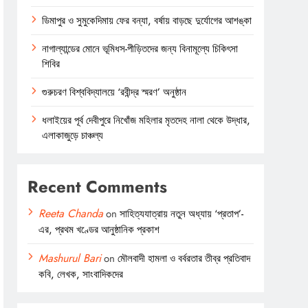
ডিমাপুর ও সুমুকেদিমায় ফের বন্যা, বর্ষায় বাড়ছে দুর্যোগের আশঙ্কা
নাগাল্যান্ডের মোনে ভূমিধস-পীড়িতদের জন্য বিনামূল্যে চিকিৎসা
শিবির
গুরুচরণ বিশ্ববিদ্যালয়ে ‘রবীন্দ্র স্মরণ’ অনুষ্ঠান
ধলাইয়ের পূর্ব দেবীপুরে নিখোঁজ মহিলার মৃতদেহ নালা থেকে উদ্ধার,
এলাকাজুড়ে চাঞ্চল্য
Recent Comments
Reeta Chanda
on
সাহিত্যযাত্রায় নতুন অধ্যায় ‘প্রতাপ’-
এর, প্রথম খণ্ডের আনুষ্ঠানিক প্রকাশ
Mashurul Bari
on
মৌলবাদী হামলা ও বর্বরতার তীব্র প্রতিবাদ
কবি, লেখক, সাংবাদিকদের