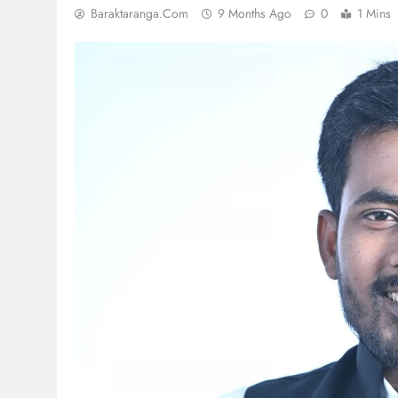
Baraktaranga.com
9 Months Ago
0
1 Mins