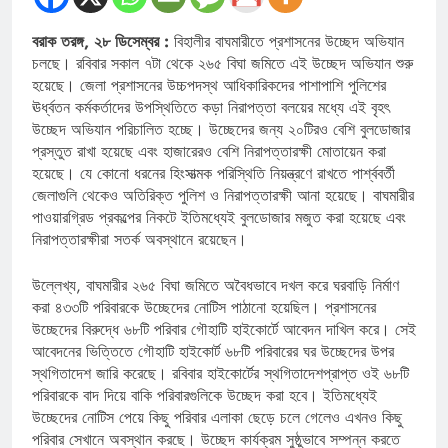
বরাক তরঙ্গ, ২৮ ডিসেম্বর :
বিহালীর বাঘমারীতে প্রশাসনের উচ্ছেদ অভিযান
চলছে। রবিবার সকাল ৭টা থেকে ২৬৫ বিঘা জমিতে এই উচ্ছেদ অভিযান শুরু
হয়েছে। জেলা প্রশাসনের উচ্চপদস্থ আধিকারিকদের পাশাপাশি পুলিশের
ঊর্ধ্বতন কর্মকর্তাদের উপস্থিতিতে কড়া নিরাপত্তা বলয়ের মধ্যে এই বৃহৎ
উচ্ছেদ অভিযান পরিচালিত হচ্ছে। উচ্ছেদের জন্য ২০টিরও বেশি বুলডোজার
প্রস্তুত রাখা হয়েছে এবং হাজারেরও বেশি নিরাপত্তারক্ষী মোতায়েন করা
হয়েছে। যে কোনো ধরনের হিংসাত্মক পরিস্থিতি নিয়ন্ত্রণে রাখতে পার্শ্ববর্তী
জেলাগুলি থেকেও অতিরিক্ত পুলিশ ও নিরাপত্তারক্ষী আনা হয়েছে। বাঘমারীর
পাওয়ারগ্রিড প্রকল্পের নিকটে ইতিমধ্যেই বুলডোজার মজুত করা হয়েছে এবং
নিরাপত্তারক্ষীরা সতর্ক অবস্থানে রয়েছেন।
উল্লেখ্য, বাঘমারীর ২৬৫ বিঘা জমিতে অবৈধভাবে দখল করে ঘরবাড়ি নির্মাণ
করা ৪৩৩টি পরিবারকে উচ্ছেদের নোটিস পাঠানো হয়েছিল। প্রশাসনের
উচ্ছেদের বিরুদ্ধে ৬৮টি পরিবার গৌহাটি হাইকোর্টে আবেদন দাখিল করে। সেই
আবেদনের ভিত্তিতে গৌহাটি হাইকোর্ট ৬৮টি পরিবারের ঘর উচ্ছেদের উপর
স্থগিতাদেশ জারি করেছে। রবিবার হাইকোর্টের স্থগিতাদেশপ্রাপ্ত ওই ৬৮টি
পরিবারকে বাদ দিয়ে বাকি পরিবারগুলিকে উচ্ছেদ করা হবে। ইতিমধ্যেই
উচ্ছেদের নোটিস পেয়ে কিছু পরিবার এলাকা ছেড়ে চলে গেলেও এখনও কিছু
পরিবার সেখানে অবস্থান করছে। উচ্ছেদ কার্যক্রম সুষ্ঠুভাবে সম্পন্ন করতে