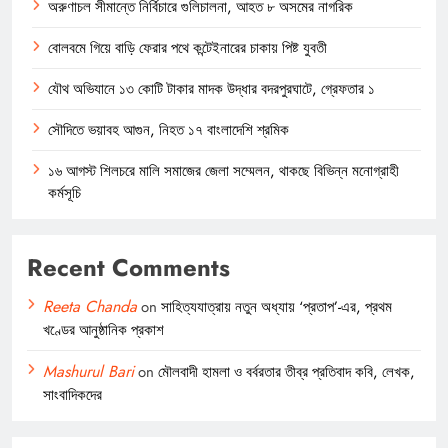
অরুণাচল সীমান্তে নির্বিচারে গুলিচালনা, আহত ৮ অসমের নাগরিক
বোলবমে গিয়ে বাড়ি ফেরার পথে কন্টেইনারের চাকায় পিষ্ট যুবতী
যৌথ অভিযানে ১৩ কোটি টাকার মাদক উদ্ধার বদরপুরঘাটে, গ্রেফতার ১
সৌদিতে ভয়াবহ আগুন, নিহত ১৭ বাংলাদেশি শ্রমিক
১৬ আগস্ট শিলচরে মালি সমাজের জেলা সম্মেলন, থাকছে বিভিন্ন মনোগ্রাহী
কর্মসূচি
Recent Comments
Reeta Chanda
on
সাহিত্যযাত্রায় নতুন অধ্যায় ‘প্রতাপ’-এর, প্রথম
খণ্ডের আনুষ্ঠানিক প্রকাশ
Mashurul Bari
on
মৌলবাদী হামলা ও বর্বরতার তীব্র প্রতিবাদ কবি, লেখক,
সাংবাদিকদের