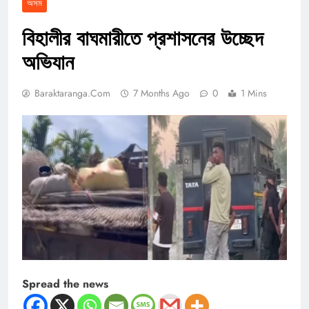
অসম
বিহালীর বাঘমারীতে প্রশাসনের উচ্ছেদ
অভিযান
Baraktaranga.com
7 Months Ago
0
1 Mins
Spread the news