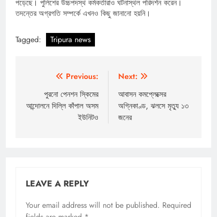
পড়েছে। পুলিশের উচ্চপদস্থ কর্মকর্তারাও ঘটনাস্থল পরিদর্শন করেন।
তদন্তের অগ্রগতি সম্পর্কে এখনও কিছু জানানো হয়নি।
Tagged:
Tripura news
Post
Previous:
Next:
navigation
পুরনো পেনশন স্কিমের
আবাসন কমপ্লেক্সের
আন্দোলনে দিল্লি কাঁপাল অসম
অগ্নিকাণ্ড, ঝলসে মৃত্যু ১৩
ইউনিটও
জনের
LEAVE A REPLY
Your email address will not be published.
Required
fields are marked
*