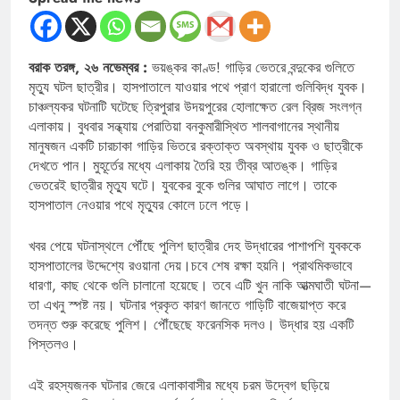
বরাক তরঙ্গ, ২৬ নভেম্বর :
ভয়ঙ্কর কাণ্ড! গাড়ির ভেতরে বন্দুকের গুলিতে
মৃত্যু ঘটল ছাত্রীর। হাসপাতালে যাওয়ার পথে প্রাণ হারালো গুলিবিদ্ধ যুবক।
চাঞ্চল্যকর ঘটনাটি ঘটেছে ত্রিপুরার উদয়পুরের হোলাক্ষেত রেল ব্রিজ সংলগ্ন
এলাকায়। বুধবার সন্ধ্যায় পেরাতিয়া বনকুমারীস্থিত শালবাগানের স্থানীয়
মানুষজন একটি চারচাকা গাড়ির ভিতরে রক্তাক্ত অবস্থায় যুবক ও ছাত্রীকে
দেখতে পান। মুহূর্তের মধ্যে এলাকায় তৈরি হয় তীব্র আতঙ্ক। গাড়ির
ভেতরেই ছাত্রীর মৃত্যু ঘটে। যুবকের বুকে গুলির আঘাত লাগে। তাকে
হাসপাতাল নেওয়ার পথে মৃত্যুর কোলে ঢলে পড়ে।
খবর পেয়ে ঘটনাস্থলে পৌঁছে পুলিশ ছাত্রীর দেহ উদ্ধারের পাশাপশি যুবককে
হাসপাতালের উদ্দেশ্যে রওয়ানা দেয়।চবে শেষ রক্ষা হয়নি। প্রাথমিকভাবে
ধারণা, কাছ থেকে গুলি চালানো হয়েছে। তবে এটি খুন নাকি আত্মঘাতী ঘটনা—
তা এখনু স্পষ্ট নয়। ঘটনার প্রকৃত কারণ জানতে গাড়িটি বাজেয়াপ্ত করে
তদন্ত শুরু করেছে পুলিশ। পৌঁছেছে ফরেনসিক দলও। উদ্ধার হয় একটি
পিস্তলও।
এই রহস্যজনক ঘটনার জেরে এলাকাবাসীর মধ্যে চরম উদ্বেগ ছড়িয়ে