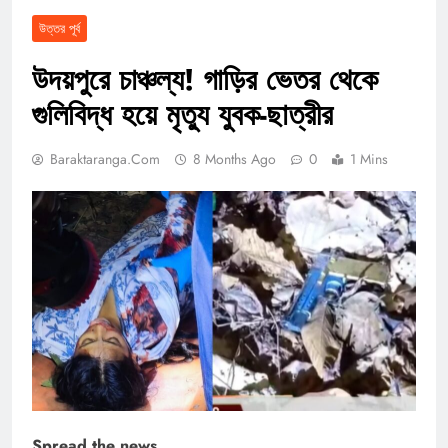
উত্তর পূর্ব
উদয়পুরে চাঞ্চল্য! গাড়ির ভেতর থেকে
গুলিবিদ্ধ হয়ে মৃত্যু যুবক-ছাত্রীর
Baraktaranga.com
8 Months Ago
0
1 Mins
Spread the news