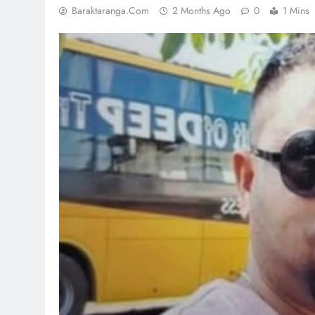
Baraktaranga.com
2 Months Ago
0
1 Mins