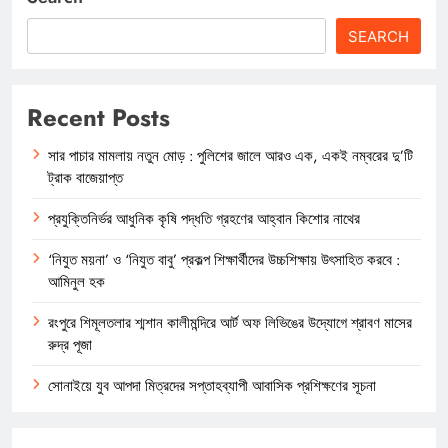
SEARCH
Recent Posts
সার পাচার মামলায় নতুন মোড় : পুলিশের জালে আরও এক, একই নম্বরের দু’টি
ট্রাক বাজেয়াপ্ত
প্রযুক্তিনির্ভর আধুনিক কৃষি পদ্ধতি গ্রহণের আহ্বান কিশোর নাথের
‘নিযুত ময়না’ ও ‘নিযুত বাবু’ প্রকল্প শিক্ষার্থীদের উচ্চশিক্ষায় উৎসাহিত করবে :
আমিনুল হক
রংপুরে শিমূলতলার শ্মশান কালীমন্দিরে আর্ট অফ লিভিঙের উদ্যোগে শ্রাবণ মাসের
রুদ্র পূজা
সোনাইয়ে যুব আপদা মিত্রদের সপ্তাহব্যাপী আবাসিক প্রশিক্ষণের সূচনা