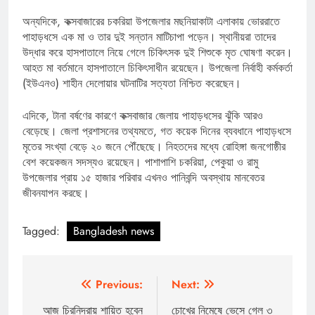
অন্যদিকে, কক্সবাজারের চকরিয়া উপজেলার মছনিয়াকাটা এলাকায় ভোররাতে
পাহাড়ধসে এক মা ও তার দুই সন্তান মাটিচাপা পড়েন। স্থানীয়রা তাদের
উদ্ধার করে হাসপাতালে নিয়ে গেলে চিকিৎসক দুই শিশুকে মৃত ঘোষণা করেন।
আহত মা বর্তমানে হাসপাতালে চিকিৎসাধীন রয়েছেন। উপজেলা নির্বাহী কর্মকর্তা
(ইউএনও) শাহীন দেলোয়ার ঘটনাটির সত্যতা নিশ্চিত করেছেন।
এদিকে, টানা বর্ষণের কারণে কক্সবাজার জেলায় পাহাড়ধসের ঝুঁকি আরও
বেড়েছে। জেলা প্রশাসনের তথ্যমতে, গত কয়েক দিনের ব্যবধানে পাহাড়ধসে
মৃতের সংখ্যা বেড়ে ২০ জনে পৌঁছেছে। নিহতদের মধ্যে রোহিঙ্গা জনগোষ্ঠীর
বেশ কয়েকজন সদস্যও রয়েছেন। পাশাপাশি চকরিয়া, পেকুয়া ও রামু
উপজেলার প্রায় ১৫ হাজার পরিবার এখনও পানিবন্দি অবস্থায় মানবেতর
জীবনযাপন করছে।
Tagged:
Bangladesh news
Post
Previous:
Next:
navigation
আজ চিরনিদ্রায় শায়িত হবেন
চোখের নিমেষে ভেসে গেল ৩