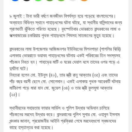
৯ জুলাই : টানা ভারী বর্ষণে জনজীবন বিপর্যস্ত হয়ে পড়েছে বাংলাদেশের।
অব্যাহত বিভিন্ন স্থানে পাহাড়ধসের ঘটনা ঘটছে, যা স্থানীয় বাসিন্দাদের জন্য
প্রাণঘাতী ঝুঁকিতে পরিণত হয়েছে। বৃহস্পতিবার ভোররাতে বান্দরবানের লামা ও
কক্সবাজারের চকরিয়ায় পৃথক পাহাড়ধসে শিশুসহ সাতজনের মৃত্যু হয়েছে।
বান্দরবানের লামা উপজেলার আজিজনগর ইউনিয়নের মিশনপাড়া (পাগলির ঝিরি)
এলাকায় ভোররাতে ভয়াবহ পাহাড়ধসের ঘটনায় একই পরিবারের তিন সদস্যসহ
পাঁচজন নিহত হন। পাহাড়ের মাটি ও ঘরের দেয়াল ধসে তাদের ওপর পড়ে এ
দুর্ঘটনা ঘটে।
নিহতরা হলেন মো. ইউনুস (৪০), তার স্ত্রী রানু আক্তার (৩৫) এবং তাদের
পাঁচ বছর বয়সী ছেলে মো. সোলেমান। একই এলাকায় পৃথক আরেকটি ঘটনায়
মাটিচাপা পড়ে মারা যান মো. জুয়েল (৩৪) ও তার স্ত্রী কুলসুমা আক্তার
(২৫)।
স্থানীয়দের সহায়তায় ফায়ার সার্ভিস ও পুলিশ উদ্ধার অভিযান চালিয়ে
পাঁচজনের মরদেহ উদ্ধার করে। বান্দরবানের পুলিশ সুপার মো. ওহাবুল ইসলাম
খন্দকার জানান, প্রয়োজনীয় আইনি প্রক্রিয়া শেষে মরদেহগুলো স্বজনদের
কাছে হস্তান্তর করা হয়েছে।