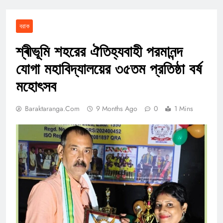
বরাক
শ্ৰীভূমি শহরের ঐতিহ্যবাহী পরমানন্দ
যোগা মহাবিদ্যালয়ের ৩৫তম প্রতিষ্ঠা বর্ষ
মহোৎসব
Baraktaranga.com
9 Months Ago
0
1 Mins