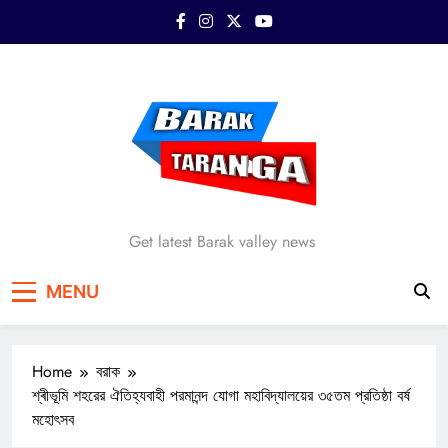
Skip
to
content
Barak Taranga
Get latest Barak valley news
MENU
Home
বরাক
শ্ৰীভূমি শহরের ঐতিহ্যবাহী পরমানন্দ যোগা মহাবিদ্যালয়ের ৩৫তম প্রতিষ্ঠা বর্ষ
মহোৎসব