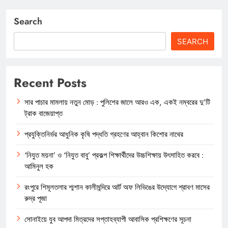
Search
SEARCH
Recent Posts
সার পাচার মামলায় নতুন মোড় : পুলিশের জালে আরও এক, একই নম্বরের দু’টি
ট্রাক বাজেয়াপ্ত
প্রযুক্তিনির্ভর আধুনিক কৃষি পদ্ধতি গ্রহণের আহ্বান কিশোর নাথের
‘নিযুত ময়না’ ও ‘নিযুত বাবু’ প্রকল্প শিক্ষার্থীদের উচ্চশিক্ষায় উৎসাহিত করবে :
আমিনুল হক
রংপুরে শিমূলতলার শ্মশান কালীমন্দিরে আর্ট অফ লিভিঙের উদ্যোগে শ্রাবণ মাসের
রুদ্র পূজা
সোনাইয়ে যুব আপদা মিত্রদের সপ্তাহব্যাপী আবাসিক প্রশিক্ষণের সূচনা