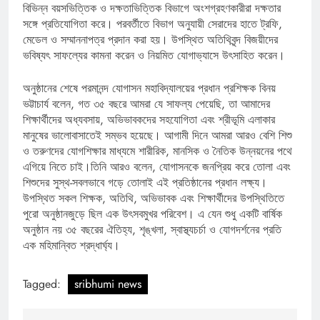
বিভিন্ন বয়সভিত্তিক ও দক্ষতাভিত্তিক বিভাগে অংশগ্রহণকারীরা দক্ষতার
সঙ্গে প্রতিযোগিতা করে। পরবর্তীতে বিভাগ অনুযায়ী সেরাদের হাতে ট্রফি,
মেডেল ও সম্মাননাপত্র প্রদান করা হয়। উপস্থিত অতিথিবৃন্দ বিজয়ীদের
ভবিষ্যৎ সাফল্যের কামনা করেন ও নিয়মিত যোগাভ্যাসে উৎসাহিত করেন।
অনুষ্ঠানের শেষে পরমানন্দ যোগাসন মহাবিদ্যালয়ের প্রধান প্রশিক্ষক বিনয়
ভট্টাচার্য বলেন, গত ৩৫ বছরে আমরা যে সাফল্য পেয়েছি, তা আমাদের
শিক্ষার্থীদের অধ্যবসায়, অভিভাবকদের সহযোগিতা এবং শ্রীভূমি এলাকার
মানুষের ভালোবাসাতেই সম্ভব হয়েছে। আগামী দিনে আমরা আরও বেশি শিশু
ও তরুণদের যোগশিক্ষার মাধ্যমে শারীরিক, মানসিক ও নৈতিক উন্নয়নের পথে
এগিয়ে নিতে চাই।তিনি আরও বলেন, যোগাসনকে জনপ্রিয় করে তোলা এবং
শিশুদের সুস্থ-সবলভাবে গড়ে তোলাই এই প্রতিষ্ঠানের প্রধান লক্ষ্য।
উপস্থিত সকল শিক্ষক, অতিথি, অভিভাবক এবং শিক্ষার্থীদের উপস্থিতিতে
পুরো অনুষ্ঠানজুড়ে ছিল এক উৎসবমুখর পরিবেশ। এ যেন শুধু একটি বার্ষিক
অনুষ্ঠান নয় ৩৫ বছরের ঐতিহ্য, শৃঙ্খলা, স্বাস্থ্যচর্চা ও যোগদর্শনের প্রতি
এক মহিমান্বিত শ্রদ্ধার্ঘ্য।
Tagged:
sribhumi news