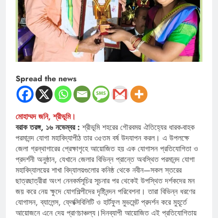
Spread the news
মোহাম্মদ জনি, শ্রীভূমি।
বরাক তরঙ্গ, ১৬ নভেম্বর :
শ্রীভূমি শহরের গৌরবময় ঐতিহ্যের ধারক-বাহক
পরমানন্দ যোগা মহাবিদ্যাপীঠ তার ৩৫তম বর্ষ উদযাপন করল। এ উপলক্ষে
জেলা গ্রন্থাগারের প্রেক্ষাগৃহে আয়োজিত হয় এক যোগাসন প্রতিযোগিতা ও
প্রদর্শনী অনুষ্ঠান, যেখানে জেলার বিভিন্ন প্রান্তে অবস্থিত পরমানন্দ যোগা
মহাবিদ্যালয়ের শাখা বিদ্যালয়গুলোর কনিষ্ঠ থেকে নবীন—সকল স্তরের
ছাত্রছাত্রীরা অংশ নেনকর্মসূচির সূচনার পর থেকেই উপস্থিত দর্শকদের মন
জয় করে নেয় ক্ষুদে যোগশিল্পীদের দৃষ্টিনন্দন পরিবেশনা। তারা বিভিন্ন ধরণের
যোগাসন, ব্যালেন্স, ফ্লেক্সিবিলিটি ও হার্টফুল মুভমেন্ট প্রদর্শন করে মুহূর্তে
আয়োজনে এনে দেয় প্রাণচাঞ্চল্য।দিনব্যাপী আয়োজিত এই প্রতিযোগিতায়