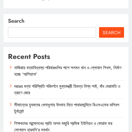
Search
SEARCH
Recent Posts
নাজিরায় বন্যাবিধ্বস্ত পরিবারগুলির পাশে সলমন খান ও গ্লোবাল শিখস, নির্মাণ
হচ্ছে ‘আশিয়ানা’
দরঙের বন্যা পরিস্থিতি পরিদর্শনে মুখ্যমন্ত্রী হিমন্ত বিশ্ব শর্মা, বাঁধ মেরামতি ও
ত্রাণে জোর
সীমান্তের যুবকদের খেলাধুলায় উৎসাহ দিতে পাথারকান্দিতে বিএসএফের ভলিবল
টুর্নামেন্ট
শিক্ষকদের আন্দোলনের প্রতি অসম মজুরি শ্রমিক ইউনিয়ন ও ফোরাম ফর
সোশ্যাল হারমনি’র সমর্থন