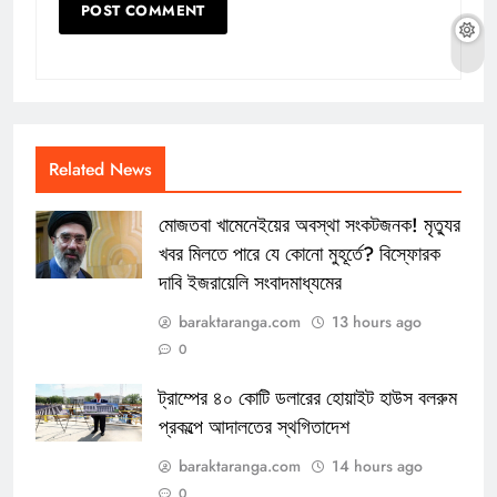
Related News
মোজতবা খামেনেইয়ের অবস্থা সংকটজনক! মৃত্যুর
খবর মিলতে পারে যে কোনো মুহূর্তে? বিস্ফোরক
দাবি ইজরায়েলি সংবাদমাধ্যমের
baraktaranga.com
13 hours ago
0
ট্রাম্পের ৪০ কোটি ডলারের হোয়াইট হাউস বলরুম
প্রকল্পে আদালতের স্থগিতাদেশ
baraktaranga.com
14 hours ago
0