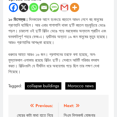
১০ ডিসেম্বর :
দিনকয়েক আগে হংকংয়ে বহুতলে আগুন লেগে বহু মানুষের
প্রাণহানি ঘটেছিল। আর এবার পাশাপাশি থাকা দু’টি বহুতল হুড়মুড়িয়ে ভেঙে
পড়ল। চারতলা ওই দু’টি বিল্ডিং ভেঙে পড়ে মরক্কোর অন্যতম প্রাচীন এবং
ঘনবসতিপূর্ণ শহরে ফেজ-এ। দুর্ঘটনায় অন্তত ১৯ জন মানুষের মৃত্যু হয়েছে।
আরও প্রাণহানির আশঙ্কা রয়েছে।
গুরুতর আহত আরও ১৬ জন। প্রশাসনের তরফে বলা হয়েছে, অল-
মুস্তাকবাল এলাকায় রয়েছে বিল্ডিং দু’টি। সেখানে আটটি পরিবার বসবাস
করত। বিল্ডিংগুলি যে দীর্ঘদিন ধরে অবহেলায় পড়ে ছিল তার লক্ষণ দেখা
গিয়েছে।
Tagged:
collapse buildings
Morocco news
Post
Previous:
Next:
navigation
মেয়ের কাটা মাথা হাতে নিয়ে
পিএম বিশ্বকর্মা যোজনার