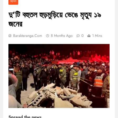
বিদেশ
দু’টি বহুতল হুড়মুড়িয়ে ভেঙে মৃত্যু ১৯
জনের
Baraktaranga.com
8 Months Ago
0
1 Mins
Spread the news