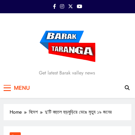
Skip
to
content
Barak Taranga
Get latest Barak valley news
MENU
Home
বিদেশ
দু’টি বহুতল হুড়মুড়িয়ে ভেঙে মৃত্যু ১৯ জনের